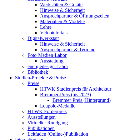
Werkstätten & Geräte
Hinweise & Sicherheit
Ansprechpartner & Öffnungszeiten
Materialien & Modelle
Lehre
Videotutorials
Digitalwerkstatt
Hinweise & Sicherheit
Ansprechpartner & Termine
Foto-Medien-Labor
Ausstattung
energiedesign-Labor
Bibliothek
Studien-Projekte & Preise
Preise
HTWK Studienpreis für Architektur
Bremmer-Preis (bis 2023)
Bremmer-Preis (Hintergrund)
Leupold-Medaille
HTWK Förderpreis
Ausstellungen
Virtueller Rundgang
Publikationen
Leitfaden (Online-)Publikation
Internationales