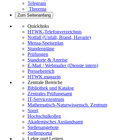
Telegram
Threema
Zum Seitenanfang
Quicklinks
HTWK-Telefonverzeichnis
Notfall (Unfall, Brand, Havarie)
Mensa-Speiseplan
Stundenpläne
Prüfungen
Standorte & Anreise
E-Mail / Webmailer (Dienste intern)
Pressebereich
HTWK.magazin
Zentrale Bereiche
Bibliothek und Katalog
Zentrales Prüfungsamt
IT-Servicezentrum
Mathematisch-Naturwissensch. Zentrum
Sport
Hochschulkolleg
Akademisches Auslandsamt
Stellenangebote
Stellenportal
Lehre und Lernen