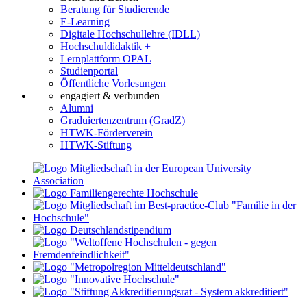
Beratung für Studierende
E-Learning
Digitale Hochschullehre (IDLL)
Hochschuldidaktik +
Lernplattform OPAL
Studienportal
Öffentliche Vorlesungen
engagiert & verbunden
Alumni
Graduiertenzentrum (GradZ)
HTWK-Förderverein
HTWK-Stiftung