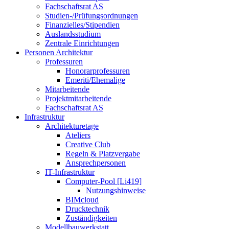
Fachschaftsrat AS
Studien-/Prüfungsordnungen
Finanzielles/Stipendien
Auslandsstudium
Zentrale Einrichtungen
Personen Architektur
Professuren
Honorarprofessuren
Emeriti/Ehemalige
Mitarbeitende
Projektmitarbeitende
Fachschaftsrat AS
Infrastruktur
Architekturetage
Ateliers
Creative Club
Regeln & Platzvergabe
Ansprechpersonen
IT-Infrastruktur
Computer-Pool [Li419]
Nutzungshinweise
BIMcloud
Drucktechnik
Zuständigkeiten
Modellbauwerkstatt