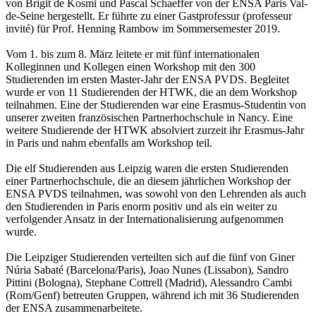
von Brigit de Kosmi und Pascal Schaeffer von der ENSA Paris Val-
de-Seine hergestellt. Er führte zu einer Gastprofessur (professeur
invité) für Prof. Henning Rambow im Sommersemester 2019.
Vom 1. bis zum 8. März leitete er mit fünf internationalen
Kolleginnen und Kollegen einen Workshop mit den 300
Studierenden im ersten Master-Jahr der ENSA PVDS. Begleitet
wurde er von 11 Studierenden der HTWK, die an dem Workshop
teilnahmen. Eine der Studierenden war eine Erasmus-Studentin von
unserer zweiten französischen Partnerhochschule in Nancy. Eine
weitere Studierende der HTWK absolviert zurzeit ihr Erasmus-Jahr
in Paris und nahm ebenfalls am Workshop teil.
Die elf Studierenden aus Leipzig waren die ersten Studierenden
einer Partnerhochschule, die an diesem jährlichen Workshop der
ENSA PVDS teilnahmen, was sowohl von den Lehrenden als auch
den Studierenden in Paris enorm positiv und als ein weiter zu
verfolgender Ansatz in der Internationalisierung aufgenommen
wurde.
Die Leipziger Studierenden verteilten sich auf die fünf von Giner
Núria Sabaté (Barcelona/Paris), Joao Nunes (Lissabon), Sandro
Pittini (Bologna), Stephane Cottrell (Madrid), Alessandro Cambi
(Rom/Genf) betreuten Gruppen, während ich mit 36 Studierenden
der ENSA zusammenarbeitete.