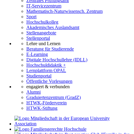
Zentrales Prüfungsamt
IT-Servicezentrum
Mathematisch-Naturwissensch. Zentrum
Sport
Hochschulkolleg
Akademisches Auslandsamt
Stellenangebote
Stellenportal
Lehre und Lernen
Beratung für Studierende
E-Learning
Digitale Hochschullehre (IDLL)
Hochschuldidaktik +
Lernplattform OPAL
Studienportal
Öffentliche Vorlesungen
engagiert & verbunden
Alumni
Graduiertenzentrum (GradZ)
HTWK-Förderverein
HTWK-Stiftung