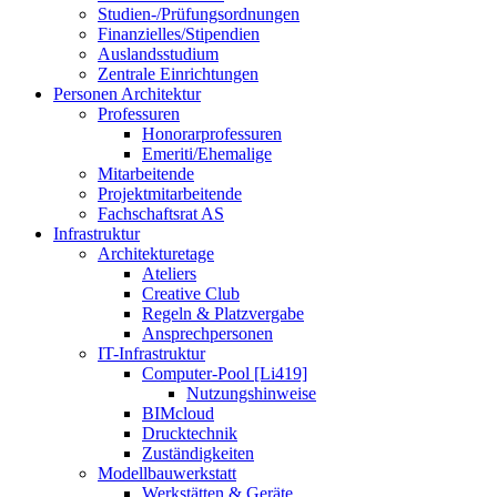
Studien-/Prüfungsordnungen
Finanzielles/Stipendien
Auslandsstudium
Zentrale Einrichtungen
Personen Architektur
Professuren
Honorarprofessuren
Emeriti/Ehemalige
Mitarbeitende
Projektmitarbeitende
Fachschaftsrat AS
Infrastruktur
Architekturetage
Ateliers
Creative Club
Regeln & Platzvergabe
Ansprechpersonen
IT-Infrastruktur
Computer-Pool [Li419]
Nutzungshinweise
BIMcloud
Drucktechnik
Zuständigkeiten
Modellbauwerkstatt
Werkstätten & Geräte