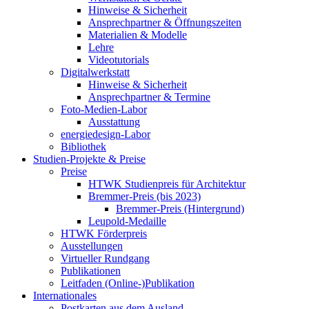
Hinweise & Sicherheit
Ansprechpartner & Öffnungszeiten
Materialien & Modelle
Lehre
Videotutorials
Digitalwerkstatt
Hinweise & Sicherheit
Ansprechpartner & Termine
Foto-Medien-Labor
Ausstattung
energiedesign-Labor
Bibliothek
Studien-Projekte & Preise
Preise
HTWK Studienpreis für Architektur
Bremmer-Preis (bis 2023)
Bremmer-Preis (Hintergrund)
Leupold-Medaille
HTWK Förderpreis
Ausstellungen
Virtueller Rundgang
Publikationen
Leitfaden (Online-)Publikation
Internationales
Postkarten aus dem Ausland