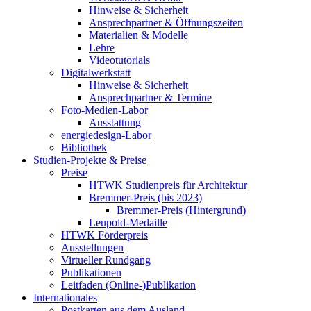
Hinweise & Sicherheit
Ansprechpartner & Öffnungszeiten
Materialien & Modelle
Lehre
Videotutorials
Digitalwerkstatt
Hinweise & Sicherheit
Ansprechpartner & Termine
Foto-Medien-Labor
Ausstattung
energiedesign-Labor
Bibliothek
Studien-Projekte & Preise
Preise
HTWK Studienpreis für Architektur
Bremmer-Preis (bis 2023)
Bremmer-Preis (Hintergrund)
Leupold-Medaille
HTWK Förderpreis
Ausstellungen
Virtueller Rundgang
Publikationen
Leitfaden (Online-)Publikation
Internationales
Postkarten aus dem Ausland