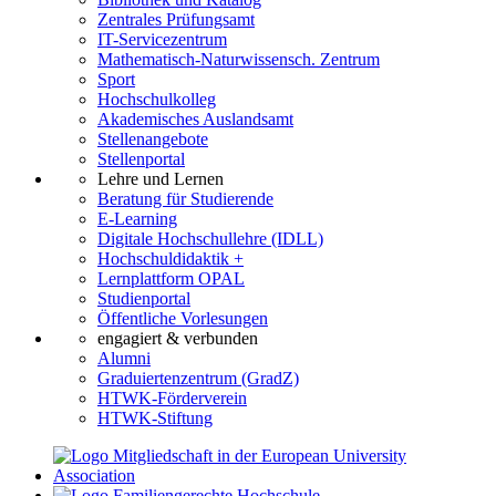
Zentrales Prüfungsamt
IT-Servicezentrum
Mathematisch-Naturwissensch. Zentrum
Sport
Hochschulkolleg
Akademisches Auslandsamt
Stellenangebote
Stellenportal
Lehre und Lernen
Beratung für Studierende
E-Learning
Digitale Hochschullehre (IDLL)
Hochschuldidaktik +
Lernplattform OPAL
Studienportal
Öffentliche Vorlesungen
engagiert & verbunden
Alumni
Graduiertenzentrum (GradZ)
HTWK-Förderverein
HTWK-Stiftung