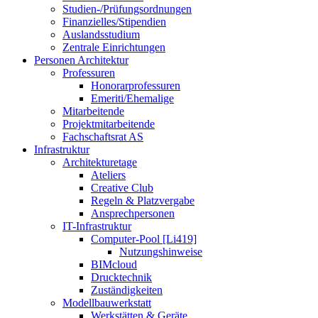
Studien-/Prüfungsordnungen
Finanzielles/Stipendien
Auslandsstudium
Zentrale Einrichtungen
Personen Architektur
Professuren
Honorarprofessuren
Emeriti/Ehemalige
Mitarbeitende
Projektmitarbeitende
Fachschaftsrat AS
Infrastruktur
Architekturetage
Ateliers
Creative Club
Regeln & Platzvergabe
Ansprechpersonen
IT-Infrastruktur
Computer-Pool [Li419]
Nutzungshinweise
BIMcloud
Drucktechnik
Zuständigkeiten
Modellbauwerkstatt
Werkstätten & Geräte