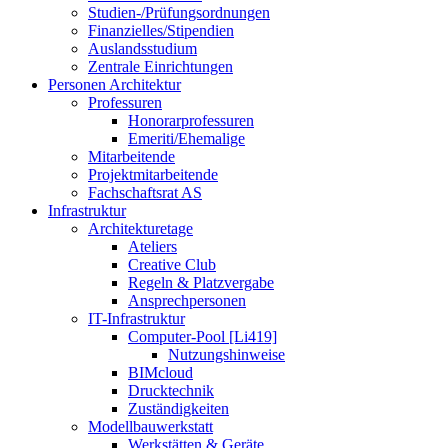
Studien-/Prüfungsordnungen
Finanzielles/Stipendien
Auslandsstudium
Zentrale Einrichtungen
Personen Architektur
Professuren
Honorarprofessuren
Emeriti/Ehemalige
Mitarbeitende
Projektmitarbeitende
Fachschaftsrat AS
Infrastruktur
Architekturetage
Ateliers
Creative Club
Regeln & Platzvergabe
Ansprechpersonen
IT-Infrastruktur
Computer-Pool [Li419]
Nutzungshinweise
BIMcloud
Drucktechnik
Zuständigkeiten
Modellbauwerkstatt
Werkstätten & Geräte