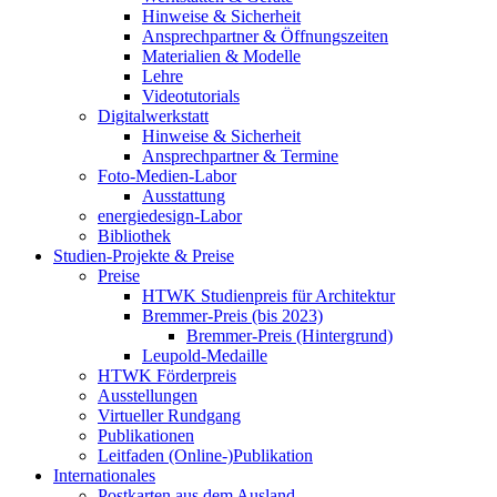
Hinweise & Sicherheit
Ansprechpartner & Öffnungszeiten
Materialien & Modelle
Lehre
Videotutorials
Digitalwerkstatt
Hinweise & Sicherheit
Ansprechpartner & Termine
Foto-Medien-Labor
Ausstattung
energiedesign-Labor
Bibliothek
Studien-Projekte & Preise
Preise
HTWK Studienpreis für Architektur
Bremmer-Preis (bis 2023)
Bremmer-Preis (Hintergrund)
Leupold-Medaille
HTWK Förderpreis
Ausstellungen
Virtueller Rundgang
Publikationen
Leitfaden (Online-)Publikation
Internationales
Postkarten aus dem Ausland