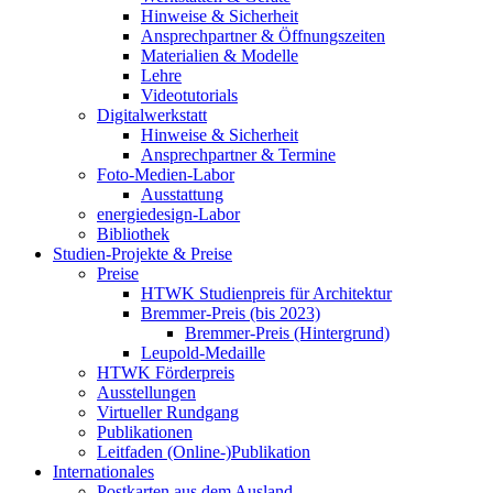
Hinweise & Sicherheit
Ansprechpartner & Öffnungszeiten
Materialien & Modelle
Lehre
Videotutorials
Digitalwerkstatt
Hinweise & Sicherheit
Ansprechpartner & Termine
Foto-Medien-Labor
Ausstattung
energiedesign-Labor
Bibliothek
Studien-Projekte & Preise
Preise
HTWK Studienpreis für Architektur
Bremmer-Preis (bis 2023)
Bremmer-Preis (Hintergrund)
Leupold-Medaille
HTWK Förderpreis
Ausstellungen
Virtueller Rundgang
Publikationen
Leitfaden (Online-)Publikation
Internationales
Postkarten aus dem Ausland