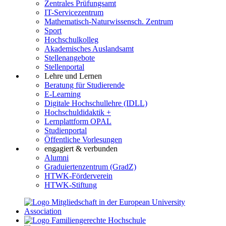
Zentrales Prüfungsamt
IT-Servicezentrum
Mathematisch-Naturwissensch. Zentrum
Sport
Hochschulkolleg
Akademisches Auslandsamt
Stellenangebote
Stellenportal
Lehre und Lernen
Beratung für Studierende
E-Learning
Digitale Hochschullehre (IDLL)
Hochschuldidaktik +
Lernplattform OPAL
Studienportal
Öffentliche Vorlesungen
engagiert & verbunden
Alumni
Graduiertenzentrum (GradZ)
HTWK-Förderverein
HTWK-Stiftung