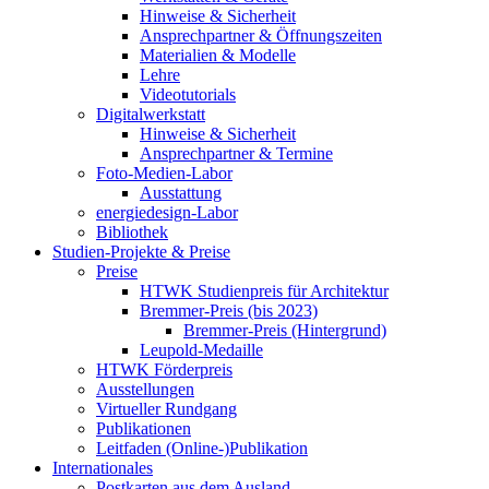
Hinweise & Sicherheit
Ansprechpartner & Öffnungszeiten
Materialien & Modelle
Lehre
Videotutorials
Digitalwerkstatt
Hinweise & Sicherheit
Ansprechpartner & Termine
Foto-Medien-Labor
Ausstattung
energiedesign-Labor
Bibliothek
Studien-Projekte & Preise
Preise
HTWK Studienpreis für Architektur
Bremmer-Preis (bis 2023)
Bremmer-Preis (Hintergrund)
Leupold-Medaille
HTWK Förderpreis
Ausstellungen
Virtueller Rundgang
Publikationen
Leitfaden (Online-)Publikation
Internationales
Postkarten aus dem Ausland