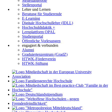
Stellenangebote
Stellenportal
Lehre und Lernen
Beratung für Studierende
E-Learning
Digitale Hochschullehre (IDLL)
Hochschuldidaktik +
Lernplattform OPAL
Studienportal
Öffentliche Vorlesungen
engagiert & verbunden
Alumni
Graduiertenzentrum (GradZ)
HTWK-Förderverein
HTWK-Stiftung