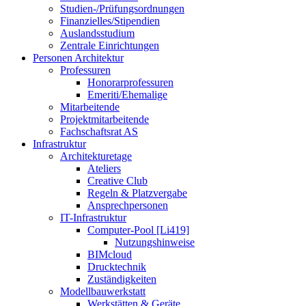
Studien-/Prüfungsordnungen
Finanzielles/Stipendien
Auslandsstudium
Zentrale Einrichtungen
Personen Architektur
Professuren
Honorarprofessuren
Emeriti/Ehemalige
Mitarbeitende
Projektmitarbeitende
Fachschaftsrat AS
Infrastruktur
Architekturetage
Ateliers
Creative Club
Regeln & Platzvergabe
Ansprechpersonen
IT-Infrastruktur
Computer-Pool [Li419]
Nutzungshinweise
BIMcloud
Drucktechnik
Zuständigkeiten
Modellbauwerkstatt
Werkstätten & Geräte