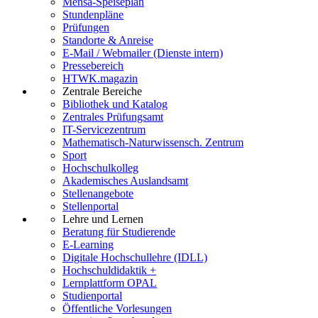
Mensa-Speiseplan
Stundenpläne
Prüfungen
Standorte & Anreise
E-Mail / Webmailer (Dienste intern)
Pressebereich
HTWK.magazin
Zentrale Bereiche
Bibliothek und Katalog
Zentrales Prüfungsamt
IT-Servicezentrum
Mathematisch-Naturwissensch. Zentrum
Sport
Hochschulkolleg
Akademisches Auslandsamt
Stellenangebote
Stellenportal
Lehre und Lernen
Beratung für Studierende
E-Learning
Digitale Hochschullehre (IDLL)
Hochschuldidaktik +
Lernplattform OPAL
Studienportal
Öffentliche Vorlesungen