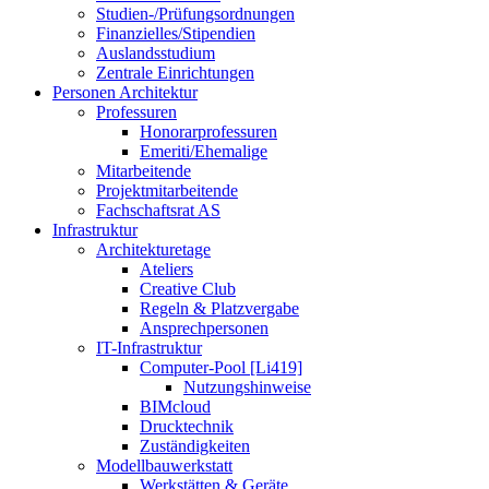
Studien-/Prüfungsordnungen
Finanzielles/Stipendien
Auslandsstudium
Zentrale Einrichtungen
Personen Architektur
Professuren
Honorarprofessuren
Emeriti/Ehemalige
Mitarbeitende
Projektmitarbeitende
Fachschaftsrat AS
Infrastruktur
Architekturetage
Ateliers
Creative Club
Regeln & Platzvergabe
Ansprechpersonen
IT-Infrastruktur
Computer-Pool [Li419]
Nutzungshinweise
BIMcloud
Drucktechnik
Zuständigkeiten
Modellbauwerkstatt
Werkstätten & Geräte