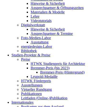
Hinweise & Sicherheit
Ansprechpartner & Öffnungszeiten
Materialien & Modelle
Lehre
Videotutorials
Digitalwerkstatt
Hinweise & Sicherheit
Ansprechpartner & Termine
Foto-Medien-Labor
Ausstattung
energiedesign-Labor
Bibliothek
Studien-Projekte & Preise
Preise
HTWK Studienpreis für Architektur
Bremmer-Preis (bis 2023)
Bremmer-Preis (Hintergrund)
Leupold-Medaille
HTWK Förderpreis
Ausstellungen
Virtueller Rundgang
Publikationen
Leitfaden (Online-)Publikation
Internationales
Postkarten aus dem Ausland