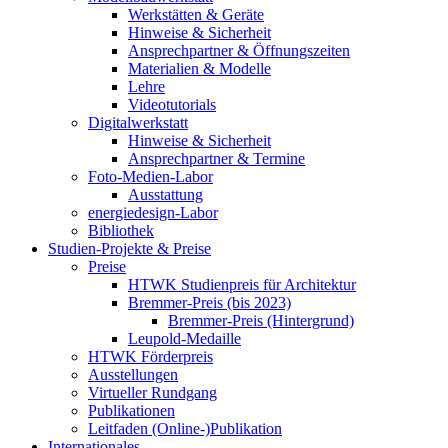
Werkstätten & Geräte
Hinweise & Sicherheit
Ansprechpartner & Öffnungszeiten
Materialien & Modelle
Lehre
Videotutorials
Digitalwerkstatt
Hinweise & Sicherheit
Ansprechpartner & Termine
Foto-Medien-Labor
Ausstattung
energiedesign-Labor
Bibliothek
Studien-Projekte & Preise
Preise
HTWK Studienpreis für Architektur
Bremmer-Preis (bis 2023)
Bremmer-Preis (Hintergrund)
Leupold-Medaille
HTWK Förderpreis
Ausstellungen
Virtueller Rundgang
Publikationen
Leitfaden (Online-)Publikation
Internationales