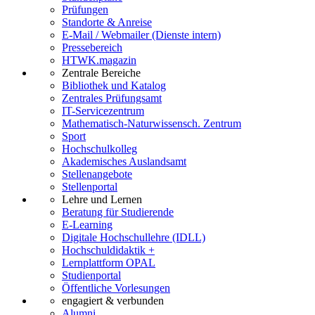
Prüfungen
Standorte & Anreise
E-Mail / Webmailer (Dienste intern)
Pressebereich
HTWK.magazin
Zentrale Bereiche
Bibliothek und Katalog
Zentrales Prüfungsamt
IT-Servicezentrum
Mathematisch-Naturwissensch. Zentrum
Sport
Hochschulkolleg
Akademisches Auslandsamt
Stellenangebote
Stellenportal
Lehre und Lernen
Beratung für Studierende
E-Learning
Digitale Hochschullehre (IDLL)
Hochschuldidaktik +
Lernplattform OPAL
Studienportal
Öffentliche Vorlesungen
engagiert & verbunden
Alumni