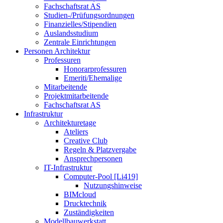
Fachschaftsrat AS
Studien-/Prüfungsordnungen
Finanzielles/Stipendien
Auslandsstudium
Zentrale Einrichtungen
Personen Architektur
Professuren
Honorarprofessuren
Emeriti/Ehemalige
Mitarbeitende
Projektmitarbeitende
Fachschaftsrat AS
Infrastruktur
Architekturetage
Ateliers
Creative Club
Regeln & Platzvergabe
Ansprechpersonen
IT-Infrastruktur
Computer-Pool [Li419]
Nutzungshinweise
BIMcloud
Drucktechnik
Zuständigkeiten
Modellbauwerkstatt