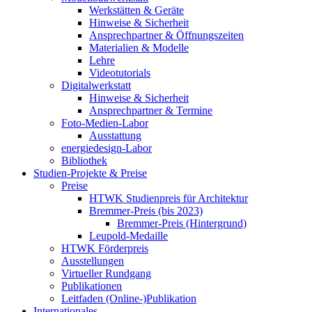
Werkstätten & Geräte
Hinweise & Sicherheit
Ansprechpartner & Öffnungszeiten
Materialien & Modelle
Lehre
Videotutorials
Digitalwerkstatt
Hinweise & Sicherheit
Ansprechpartner & Termine
Foto-Medien-Labor
Ausstattung
energiedesign-Labor
Bibliothek
Studien-Projekte & Preise
Preise
HTWK Studienpreis für Architektur
Bremmer-Preis (bis 2023)
Bremmer-Preis (Hintergrund)
Leupold-Medaille
HTWK Förderpreis
Ausstellungen
Virtueller Rundgang
Publikationen
Leitfaden (Online-)Publikation
Internationales