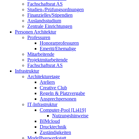
Fachschaftsrat AS
Studien-/Prüfungsordnungen
Finanzielles/Stipendien
Auslandsstudium
Zentrale Einrichtungen
Personen Architektur
Professuren
Honorarprofessuren
Emeriti/Ehemalige
Mitarbeitende
Projektmitarbeitende
Fachschaftsrat AS
Infrastruktur
Architekturetage
Ateliers
Creative Club
Regeln & Platzvergabe
Ansprechpersonen
IT-Infrastruktur
Computer-Pool [Li419]
Nutzungshinweise
BIMcloud
Drucktechnik
Zuständigkeiten
Modellbauwerkstatt