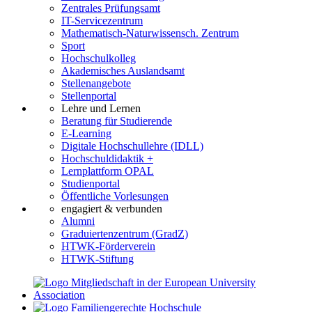
Zentrales Prüfungsamt
IT-Servicezentrum
Mathematisch-Naturwissensch. Zentrum
Sport
Hochschulkolleg
Akademisches Auslandsamt
Stellenangebote
Stellenportal
Lehre und Lernen
Beratung für Studierende
E-Learning
Digitale Hochschullehre (IDLL)
Hochschuldidaktik +
Lernplattform OPAL
Studienportal
Öffentliche Vorlesungen
engagiert & verbunden
Alumni
Graduiertenzentrum (GradZ)
HTWK-Förderverein
HTWK-Stiftung