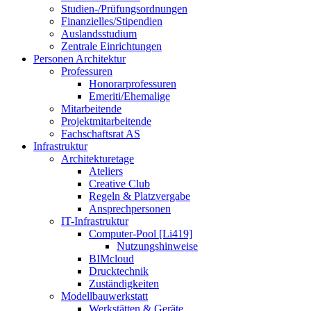
Studien-/Prüfungsordnungen
Finanzielles/Stipendien
Auslandsstudium
Zentrale Einrichtungen
Personen Architektur
Professuren
Honorarprofessuren
Emeriti/Ehemalige
Mitarbeitende
Projektmitarbeitende
Fachschaftsrat AS
Infrastruktur
Architekturetage
Ateliers
Creative Club
Regeln & Platzvergabe
Ansprechpersonen
IT-Infrastruktur
Computer-Pool [Li419]
Nutzungshinweise
BIMcloud
Drucktechnik
Zuständigkeiten
Modellbauwerkstatt
Werkstätten & Geräte