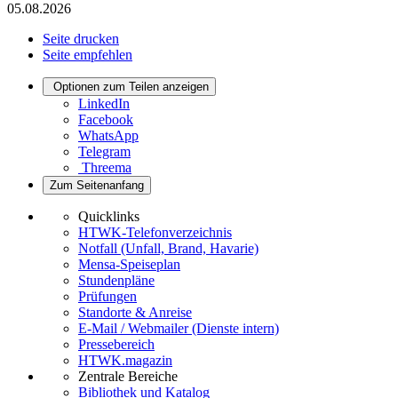
05.08.2026
Seite drucken
Seite empfehlen
Optionen zum Teilen anzeigen
LinkedIn
Facebook
WhatsApp
Telegram
Threema
Zum Seitenanfang
Quicklinks
HTWK-Telefonverzeichnis
Notfall (Unfall, Brand, Havarie)
Mensa-Speiseplan
Stundenpläne
Prüfungen
Standorte & Anreise
E-Mail / Webmailer (Dienste intern)
Pressebereich
HTWK.magazin
Zentrale Bereiche
Bibliothek und Katalog