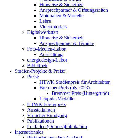
Hinweise & Sicherheit
Ansprechpartner & Öffnungszeiten
Materialien & Modelle
Lehre
Videotutorials
Digitalwerkstatt
Hinweise & Sicherheit
Ansprechpartner & Termine
Foto-Medien-Labor
Ausstattung
energiedesign-Labor
Bibliothek
Studien-Projekte & Preise
Preise
HTWK Studienpreis für Architektur
Bremmer-Preis (bis 2023)
Bremmer-Preis (Hintergrund)
Leupold-Medaille
HTWK Förderpreis
Ausstellungen
Virtueller Rundgang
Publikationen
Leitfaden (Online-)Publikation
Internationales
Postkarten aus dem Ausland