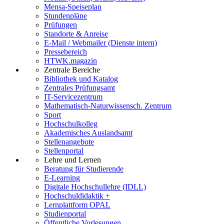
Mensa-Speiseplan
Stundenpläne
Prüfungen
Standorte & Anreise
E-Mail / Webmailer (Dienste intern)
Pressebereich
HTWK.magazin
Zentrale Bereiche
Bibliothek und Katalog
Zentrales Prüfungsamt
IT-Servicezentrum
Mathematisch-Naturwissensch. Zentrum
Sport
Hochschulkolleg
Akademisches Auslandsamt
Stellenangebote
Stellenportal
Lehre und Lernen
Beratung für Studierende
E-Learning
Digitale Hochschullehre (IDLL)
Hochschuldidaktik +
Lernplattform OPAL
Studienportal
Öffentliche Vorlesungen