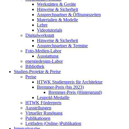
Werkstätten & Geräte
Hinweise & Sicherheit
Ansprechpartner & Öffnungszeiten
Materialien & Modelle
Lehre
Videotutorials
Digitalwerkstatt
Hinweise & Sicherheit
Ansprechpartner & Termine
Foto-Medien-Labor
Ausstattung
energiedesign-Labor
Bibliothek
Studien-Projekte & Preise
Preise
HTWK Studienpreis für Architektur
Bremmer-Preis (bis 2023)
Bremmer-Preis (Hintergrund)
Leupold-Medaille
HTWK Förderpreis
Ausstellungen
Virtueller Rundgang
Publikationen
Leitfaden (Online-)Publikation
Internationales