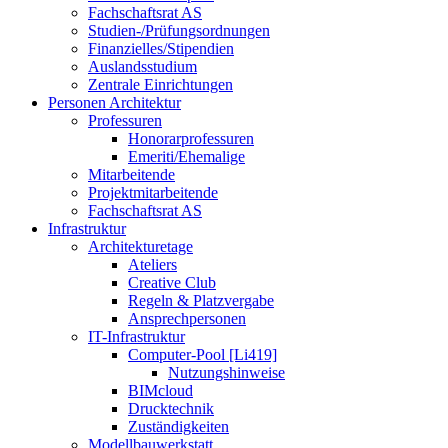
Fachschaftsrat AS
Studien-/Prüfungsordnungen
Finanzielles/Stipendien
Auslandsstudium
Zentrale Einrichtungen
Personen Architektur
Professuren
Honorarprofessuren
Emeriti/Ehemalige
Mitarbeitende
Projektmitarbeitende
Fachschaftsrat AS
Infrastruktur
Architekturetage
Ateliers
Creative Club
Regeln & Platzvergabe
Ansprechpersonen
IT-Infrastruktur
Computer-Pool [Li419]
Nutzungshinweise
BIMcloud
Drucktechnik
Zuständigkeiten
Modellbauwerkstatt