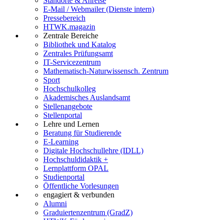
Standorte & Anreise
E-Mail / Webmailer (Dienste intern)
Pressebereich
HTWK.magazin
Zentrale Bereiche
Bibliothek und Katalog
Zentrales Prüfungsamt
IT-Servicezentrum
Mathematisch-Naturwissensch. Zentrum
Sport
Hochschulkolleg
Akademisches Auslandsamt
Stellenangebote
Stellenportal
Lehre und Lernen
Beratung für Studierende
E-Learning
Digitale Hochschullehre (IDLL)
Hochschuldidaktik +
Lernplattform OPAL
Studienportal
Öffentliche Vorlesungen
engagiert & verbunden
Alumni
Graduiertenzentrum (GradZ)