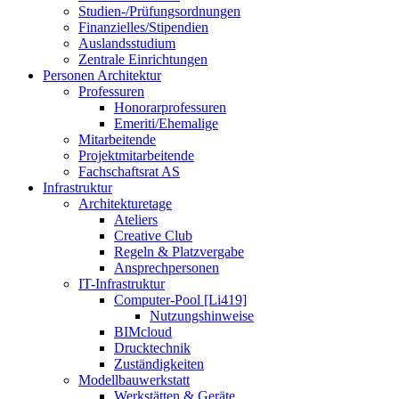
Studien-/Prüfungsordnungen
Finanzielles/Stipendien
Auslandsstudium
Zentrale Einrichtungen
Personen Architektur
Professuren
Honorarprofessuren
Emeriti/Ehemalige
Mitarbeitende
Projektmitarbeitende
Fachschaftsrat AS
Infrastruktur
Architekturetage
Ateliers
Creative Club
Regeln & Platzvergabe
Ansprechpersonen
IT-Infrastruktur
Computer-Pool [Li419]
Nutzungshinweise
BIMcloud
Drucktechnik
Zuständigkeiten
Modellbauwerkstatt
Werkstätten & Geräte