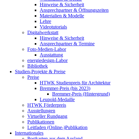
Hinweise & Sicherheit
Ansprechpartner & Öffnungszeiten
Materialien & Modelle
Lehre
Videotutorials
Digitalwerkstatt
Hinweise & Sicherheit
Ansprechpartner & Termine
Foto-Medien-Labor
Ausstattung
energiedesign-Labor
Bibliothek
Studien-Projekte & Preise
Preise
HTWK Studienpreis für Architektur
Bremmer-Preis (bis 2023)
Bremmer-Preis (Hintergrund)
Leupold-Medaille
HTWK Förderpreis
Ausstellungen
Virtueller Rundgang
Publikationen
Leitfaden (Online-)Publikation
Internationales
Postkarten aus dem Ausland