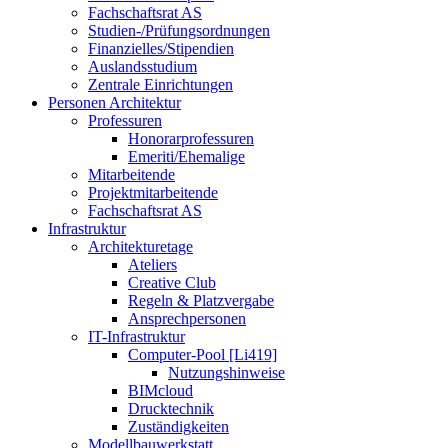
Fachschaftsrat AS
Studien-/Prüfungsordnungen
Finanzielles/Stipendien
Auslandsstudium
Zentrale Einrichtungen
Personen Architektur
Professuren
Honorarprofessuren
Emeriti/Ehemalige
Mitarbeitende
Projektmitarbeitende
Fachschaftsrat AS
Infrastruktur
Architekturetage
Ateliers
Creative Club
Regeln & Platzvergabe
Ansprechpersonen
IT-Infrastruktur
Computer-Pool [Li419]
Nutzungshinweise
BIMcloud
Drucktechnik
Zuständigkeiten
Modellbauwerkstatt