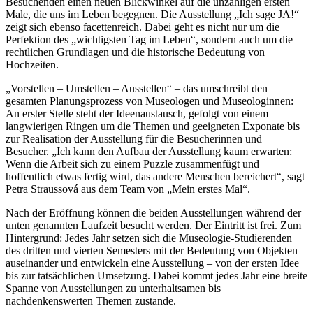
Besuchenden einen neuen Blickwinkel auf die unzähligen ersten
Male, die uns im Leben begegnen. Die Ausstellung „Ich sage JA!“
zeigt sich ebenso facettenreich. Dabei geht es nicht nur um die
Perfektion des „wichtigsten Tag im Leben“, sondern auch um die
rechtlichen Grundlagen und die historische Bedeutung von
Hochzeiten.
„Vorstellen – Umstellen – Ausstellen“ – das umschreibt den
gesamten Planungsprozess von Museologen und Museologinnen:
An erster Stelle steht der Ideenaustausch, gefolgt von einem
langwierigen Ringen um die Themen und geeigneten Exponate bis
zur Realisation der Ausstellung für die Besucherinnen und
Besucher. „Ich kann den Aufbau der Ausstellung kaum erwarten:
Wenn die Arbeit sich zu einem Puzzle zusammenfügt und
hoffentlich etwas fertig wird, das andere Menschen bereichert“, sagt
Petra Straussová aus dem Team von „Mein erstes Mal“.
Nach der Eröffnung können die beiden Ausstellungen während der
unten genannten Laufzeit besucht werden. Der Eintritt ist frei. Zum
Hintergrund: Jedes Jahr setzen sich die Museologie-Studierenden
des dritten und vierten Semesters mit der Bedeutung von Objekten
auseinander und entwickeln eine Ausstellung – von der ersten Idee
bis zur tatsächlichen Umsetzung. Dabei kommt jedes Jahr eine breite
Spanne von Ausstellungen zu unterhaltsamen bis
nachdenkenswerten Themen zustande.