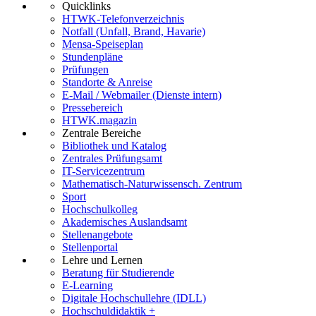
Quicklinks
HTWK-Telefonverzeichnis
Notfall (Unfall, Brand, Havarie)
Mensa-Speiseplan
Stundenpläne
Prüfungen
Standorte & Anreise
E-Mail / Webmailer (Dienste intern)
Pressebereich
HTWK.magazin
Zentrale Bereiche
Bibliothek und Katalog
Zentrales Prüfungsamt
IT-Servicezentrum
Mathematisch-Naturwissensch. Zentrum
Sport
Hochschulkolleg
Akademisches Auslandsamt
Stellenangebote
Stellenportal
Lehre und Lernen
Beratung für Studierende
E-Learning
Digitale Hochschullehre (IDLL)
Hochschuldidaktik +