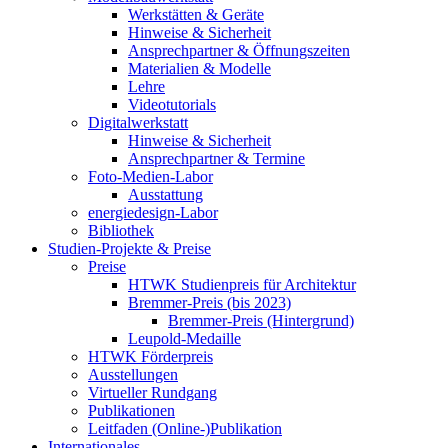
Werkstätten & Geräte
Hinweise & Sicherheit
Ansprechpartner & Öffnungszeiten
Materialien & Modelle
Lehre
Videotutorials
Digitalwerkstatt
Hinweise & Sicherheit
Ansprechpartner & Termine
Foto-Medien-Labor
Ausstattung
energiedesign-Labor
Bibliothek
Studien-Projekte & Preise
Preise
HTWK Studienpreis für Architektur
Bremmer-Preis (bis 2023)
Bremmer-Preis (Hintergrund)
Leupold-Medaille
HTWK Förderpreis
Ausstellungen
Virtueller Rundgang
Publikationen
Leitfaden (Online-)Publikation
Internationales