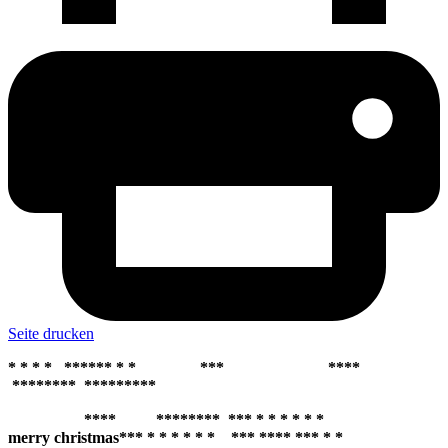
Seite drucken
* * * * ****** * * *** ****
******** *********
**** ******** *** * * * * * *
merry christmas*** * * * * * * *** **** *** * *