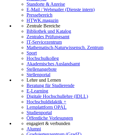
Standorte & Anreise
E-Mail / Webmailer (Dienste intern)
Pressebereich
HTWK.magazin
Zentrale Bereiche
Bibliothek und Katalog
Zentrales Prüfungsamt
IT-Servicezentrum
Mathematisch-Naturwissensch. Zentrum
Sport
Hochschulkolleg
Akademisches Auslandsamt
Stellenangebote
Stellenportal
Lehre und Lernen
Beratung für Studierende
E-Learning
Digitale Hochschullehre (IDLL)
Hochschuldidaktik +
Lernplattform OPAL
Studienportal
Öffentliche Vorlesungen
engagiert & verbunden
Alumni
Graduiertenzentrum (GradZ)