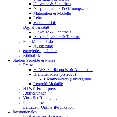
Hinweise & Sicherheit
Ansprechpartner & Öffnungszeiten
Materialien & Modelle
Lehre
Videotutorials
Digitalwerkstatt
Hinweise & Sicherheit
Ansprechpartner & Termine
Foto-Medien-Labor
Ausstattung
energiedesign-Labor
Bibliothek
Studien-Projekte & Preise
Preise
HTWK Studienpreis für Architektur
Bremmer-Preis (bis 2023)
Bremmer-Preis (Hintergrund)
Leupold-Medaille
HTWK Förderpreis
Ausstellungen
Virtueller Rundgang
Publikationen
Leitfaden (Online-)Publikation
Internationales
Postkarten aus dem Ausland