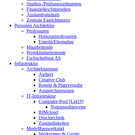
Studien-/Prüfungsordnungen
Finanzielles/Stipendien
Auslandsstudium
Zentrale Einrichtungen
Personen Architektur
Professuren
Honorarprofessuren
Emeriti/Ehemalige
Mitarbeitende
Projektmitarbeitende
Fachschaftsrat AS
Infrastruktur
Architekturetage
Ateliers
Creative Club
Regeln & Platzvergabe
Ansprechpersonen
IT-Infrastruktur
Computer-Pool [Li419]
Nutzungshinweise
BIMcloud
Drucktechnik
Zuständigkeiten
Modellbauwerkstatt
Werkstätten & Geräte