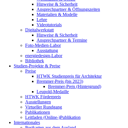
Hinweise & Sicherheit
Ansprechpartner & Öffnungszeiten
Materialien & Modelle
Lehre
Videotutorials
Digitalwerkstatt
Hinweise & Sicherheit
Ansprechpartner & Termine
Foto-Medien-Labor
Ausstattung
energiedesign-Labor
Bibliothek
Studien-Projekte & Preise
Preise
HTWK Studienpreis für Architektur
Bremmer-Preis (bis 2023)
Bremmer-Preis (Hintergrund)
Leupold-Medaille
HTWK Förderpreis
Ausstellungen
Virtueller Rundgang
Publikationen
Leitfaden (Online-)Publikation
Internationales
Postkarten aus dem Ausland