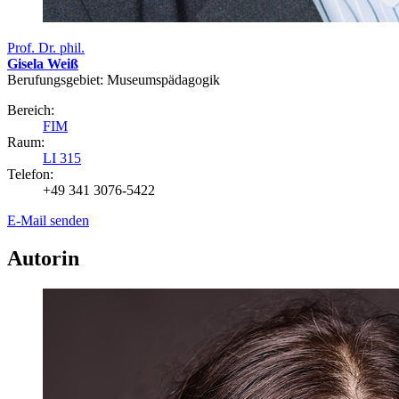
Prof. Dr. phil.
Gisela Weiß
Berufungsgebiet: Museumspädagogik
Bereich:
FIM
Raum:
LI 315
Telefon:
+49 341 3076-5422
E-Mail senden
Autorin