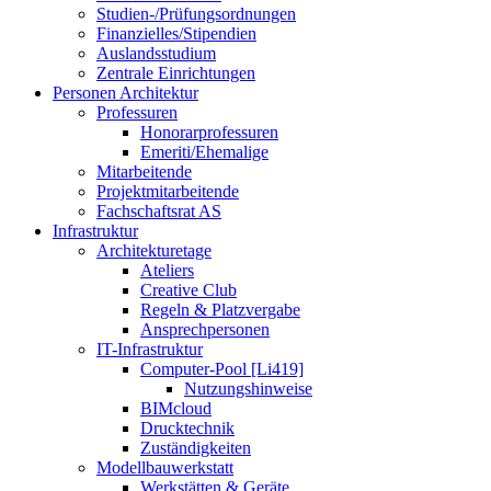
Studien-/Prüfungsordnungen
Finanzielles/Stipendien
Auslandsstudium
Zentrale Einrichtungen
Personen Architektur
Professuren
Honorarprofessuren
Emeriti/Ehemalige
Mitarbeitende
Projektmitarbeitende
Fachschaftsrat AS
Infrastruktur
Architekturetage
Ateliers
Creative Club
Regeln & Platzvergabe
Ansprechpersonen
IT-Infrastruktur
Computer-Pool [Li419]
Nutzungshinweise
BIMcloud
Drucktechnik
Zuständigkeiten
Modellbauwerkstatt
Werkstätten & Geräte