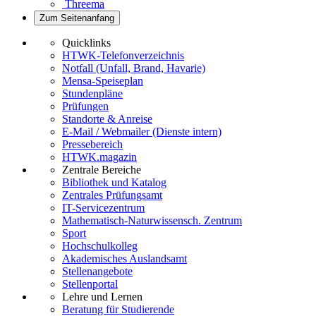
Threema
Zum Seitenanfang
Quicklinks
HTWK-Telefonverzeichnis
Notfall (Unfall, Brand, Havarie)
Mensa-Speiseplan
Stundenpläne
Prüfungen
Standorte & Anreise
E-Mail / Webmailer (Dienste intern)
Pressebereich
HTWK.magazin
Zentrale Bereiche
Bibliothek und Katalog
Zentrales Prüfungsamt
IT-Servicezentrum
Mathematisch-Naturwissensch. Zentrum
Sport
Hochschulkolleg
Akademisches Auslandsamt
Stellenangebote
Stellenportal
Lehre und Lernen
Beratung für Studierende