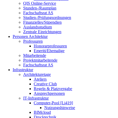
QIS Online-Service
Stunden-/Raumplan
Fachschaftsrat AS
Studien-/Prüfungsordnungen
Finanzielles/Stipendien
Auslandsstudium
Zentrale Einrichtungen
Personen Architektur
Professuren
Honorarprofessuren
Emeriti/Ehemalige
Mitarbeitende
Projektmitarbeitende
Fachschaftsrat AS
Infrastruktur
Architekturetage
Ateliers
Creative Club
Regeln & Platzvergabe
Ansprechpersonen
IT-Infrastruktur
Computer-Pool [Li419]
Nutzungshinweise
BIMcloud
Drucktechnik