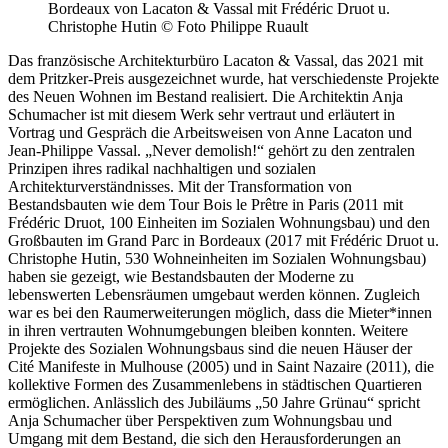
Bordeaux von Lacaton & Vassal mit Frédéric Druot u.
Christophe Hutin © Foto Philippe Ruault
Das französische Architekturbüro Lacaton & Vassal, das 2021 mit
dem Pritzker-Preis ausgezeichnet wurde, hat verschiedenste Projekte
des Neuen Wohnen im Bestand realisiert. Die Architektin Anja
Schumacher ist mit diesem Werk sehr vertraut und erläutert in
Vortrag und Gespräch die Arbeitsweisen von Anne Lacaton und
Jean-Philippe Vassal. „Never demolish!“ gehört zu den zentralen
Prinzipen ihres radikal nachhaltigen und sozialen
Architekturverständnisses. Mit der Transformation von
Bestandsbauten wie dem Tour Bois le Prêtre in Paris (2011 mit
Frédéric Druot, 100 Einheiten im Sozialen Wohnungsbau) und den
Großbauten im Grand Parc in Bordeaux (2017 mit Frédéric Druot u.
Christophe Hutin, 530 Wohneinheiten im Sozialen Wohnungsbau)
haben sie gezeigt, wie Bestandsbauten der Moderne zu
lebenswerten Lebensräumen umgebaut werden können. Zugleich
war es bei den Raumerweiterungen möglich, dass die Mieter*innen
in ihren vertrauten Wohnumgebungen bleiben konnten. Weitere
Projekte des Sozialen Wohnungsbaus sind die neuen Häuser der
Cité Manifeste in Mulhouse (2005) und in Saint Nazaire (2011), die
kollektive Formen des Zusammenlebens in städtischen Quartieren
ermöglichen. Anlässlich des Jubiläums „50 Jahre Grünau“ spricht
Anja Schumacher über Perspektiven zum Wohnungsbau und
Umgang mit dem Bestand, die sich den Herausforderungen an