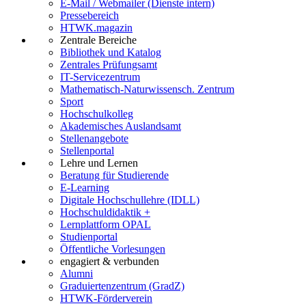
E-Mail / Webmailer (Dienste intern)
Pressebereich
HTWK.magazin
Zentrale Bereiche
Bibliothek und Katalog
Zentrales Prüfungsamt
IT-Servicezentrum
Mathematisch-Naturwissensch. Zentrum
Sport
Hochschulkolleg
Akademisches Auslandsamt
Stellenangebote
Stellenportal
Lehre und Lernen
Beratung für Studierende
E-Learning
Digitale Hochschullehre (IDLL)
Hochschuldidaktik +
Lernplattform OPAL
Studienportal
Öffentliche Vorlesungen
engagiert & verbunden
Alumni
Graduiertenzentrum (GradZ)
HTWK-Förderverein