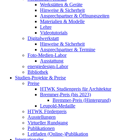
Werkstätten & Geräte
Hinweise & Sicherheit
Ansprechpartner & Öffnungszeiten
Materialien & Modelle
Lehre
Videotutorials
Digitalwerkstatt
Hinweise & Sicherheit
Ansprechpartner & Termine
Foto-Medien-Labor
Ausstattung
energiedesign-Labor
Bibliothek
Studien-Projekte & Preise
Preise
HTWK Studienpreis für Architektur
Bremmer-Preis (bis 2023)
Bremmer-Preis (Hintergrund)
Leupold-Medaille
HTWK Förderpreis
Ausstellungen
Virtueller Rundgang
Publikationen
Leitfaden (Online-)Publikation
Internationales