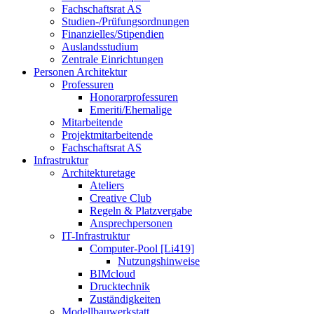
Fachschaftsrat AS
Studien-/Prüfungsordnungen
Finanzielles/Stipendien
Auslandsstudium
Zentrale Einrichtungen
Personen Architektur
Professuren
Honorarprofessuren
Emeriti/Ehemalige
Mitarbeitende
Projektmitarbeitende
Fachschaftsrat AS
Infrastruktur
Architekturetage
Ateliers
Creative Club
Regeln & Platzvergabe
Ansprechpersonen
IT-Infrastruktur
Computer-Pool [Li419]
Nutzungshinweise
BIMcloud
Drucktechnik
Zuständigkeiten
Modellbauwerkstatt