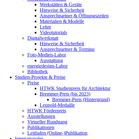
Werkstätten & Geräte
Hinweise & Sicherheit
Ansprechpartner & Öffnungszeiten
Materialien & Modelle
Lehre
Videotutorials
Digitalwerkstatt
Hinweise & Sicherheit
Ansprechpartner & Termine
Foto-Medien-Labor
Ausstattung
energiedesign-Labor
Bibliothek
Studien-Projekte & Preise
Preise
HTWK Studienpreis für Architektur
Bremmer-Preis (bis 2023)
Bremmer-Preis (Hintergrund)
Leupold-Medaille
HTWK Förderpreis
Ausstellungen
Virtueller Rundgang
Publikationen
Leitfaden (Online-)Publikation
Internationales