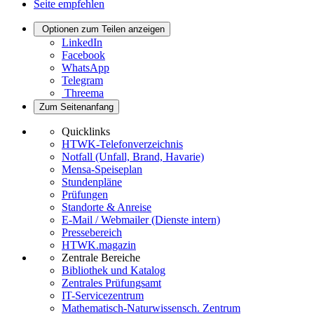
Seite empfehlen
Optionen zum Teilen anzeigen
LinkedIn
Facebook
WhatsApp
Telegram
Threema
Zum Seitenanfang
Quicklinks
HTWK-Telefonverzeichnis
Notfall (Unfall, Brand, Havarie)
Mensa-Speiseplan
Stundenpläne
Prüfungen
Standorte & Anreise
E-Mail / Webmailer (Dienste intern)
Pressebereich
HTWK.magazin
Zentrale Bereiche
Bibliothek und Katalog
Zentrales Prüfungsamt
IT-Servicezentrum
Mathematisch-Naturwissensch. Zentrum