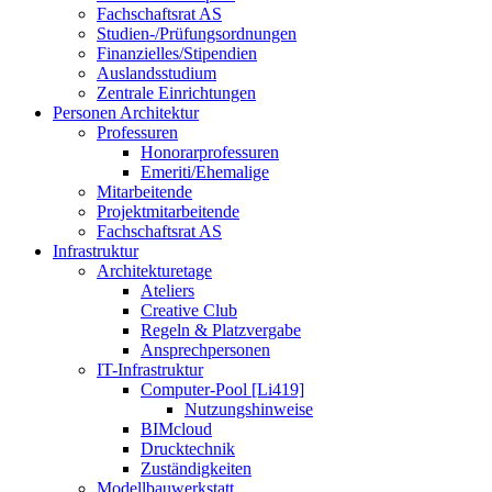
Fachschaftsrat AS
Studien-/Prüfungsordnungen
Finanzielles/Stipendien
Auslandsstudium
Zentrale Einrichtungen
Personen Architektur
Professuren
Honorarprofessuren
Emeriti/Ehemalige
Mitarbeitende
Projektmitarbeitende
Fachschaftsrat AS
Infrastruktur
Architekturetage
Ateliers
Creative Club
Regeln & Platzvergabe
Ansprechpersonen
IT-Infrastruktur
Computer-Pool [Li419]
Nutzungshinweise
BIMcloud
Drucktechnik
Zuständigkeiten
Modellbauwerkstatt