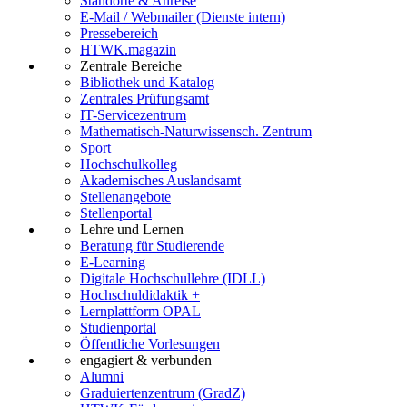
Standorte & Anreise
E-Mail / Webmailer (Dienste intern)
Pressebereich
HTWK.magazin
Zentrale Bereiche
Bibliothek und Katalog
Zentrales Prüfungsamt
IT-Servicezentrum
Mathematisch-Naturwissensch. Zentrum
Sport
Hochschulkolleg
Akademisches Auslandsamt
Stellenangebote
Stellenportal
Lehre und Lernen
Beratung für Studierende
E-Learning
Digitale Hochschullehre (IDLL)
Hochschuldidaktik +
Lernplattform OPAL
Studienportal
Öffentliche Vorlesungen
engagiert & verbunden
Alumni
Graduiertenzentrum (GradZ)