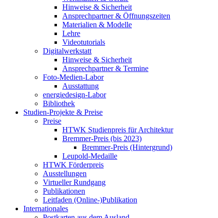
Hinweise & Sicherheit
Ansprechpartner & Öffnungszeiten
Materialien & Modelle
Lehre
Videotutorials
Digitalwerkstatt
Hinweise & Sicherheit
Ansprechpartner & Termine
Foto-Medien-Labor
Ausstattung
energiedesign-Labor
Bibliothek
Studien-Projekte & Preise
Preise
HTWK Studienpreis für Architektur
Bremmer-Preis (bis 2023)
Bremmer-Preis (Hintergrund)
Leupold-Medaille
HTWK Förderpreis
Ausstellungen
Virtueller Rundgang
Publikationen
Leitfaden (Online-)Publikation
Internationales
Postkarten aus dem Ausland