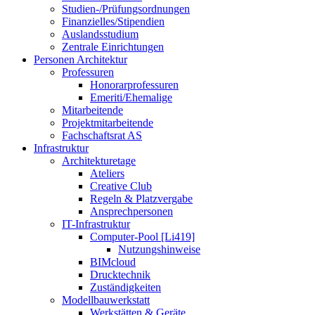
Studien-/Prüfungsordnungen
Finanzielles/Stipendien
Auslandsstudium
Zentrale Einrichtungen
Personen Architektur
Professuren
Honorarprofessuren
Emeriti/Ehemalige
Mitarbeitende
Projektmitarbeitende
Fachschaftsrat AS
Infrastruktur
Architekturetage
Ateliers
Creative Club
Regeln & Platzvergabe
Ansprechpersonen
IT-Infrastruktur
Computer-Pool [Li419]
Nutzungshinweise
BIMcloud
Drucktechnik
Zuständigkeiten
Modellbauwerkstatt
Werkstätten & Geräte