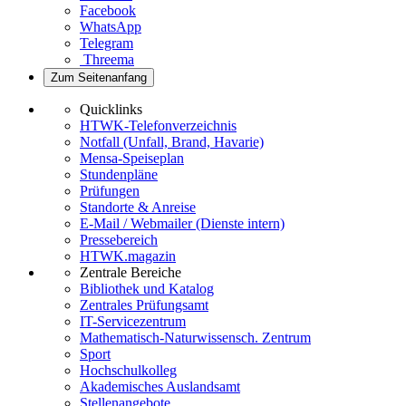
Facebook
WhatsApp
Telegram
Threema
Zum Seitenanfang
Quicklinks
HTWK-Telefonverzeichnis
Notfall (Unfall, Brand, Havarie)
Mensa-Speiseplan
Stundenpläne
Prüfungen
Standorte & Anreise
E-Mail / Webmailer (Dienste intern)
Pressebereich
HTWK.magazin
Zentrale Bereiche
Bibliothek und Katalog
Zentrales Prüfungsamt
IT-Servicezentrum
Mathematisch-Naturwissensch. Zentrum
Sport
Hochschulkolleg
Akademisches Auslandsamt
Stellenangebote