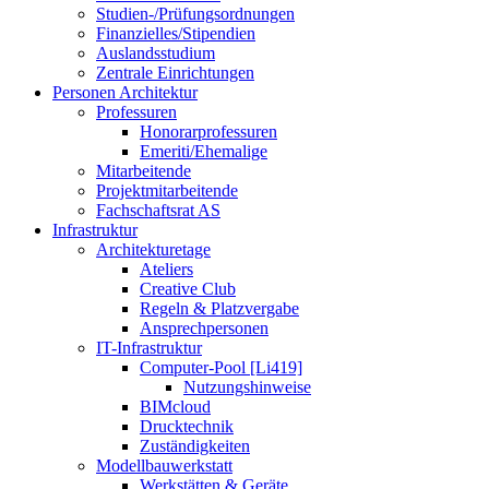
Studien-/Prüfungsordnungen
Finanzielles/Stipendien
Auslandsstudium
Zentrale Einrichtungen
Personen Architektur
Professuren
Honorarprofessuren
Emeriti/Ehemalige
Mitarbeitende
Projektmitarbeitende
Fachschaftsrat AS
Infrastruktur
Architekturetage
Ateliers
Creative Club
Regeln & Platzvergabe
Ansprechpersonen
IT-Infrastruktur
Computer-Pool [Li419]
Nutzungshinweise
BIMcloud
Drucktechnik
Zuständigkeiten
Modellbauwerkstatt
Werkstätten & Geräte