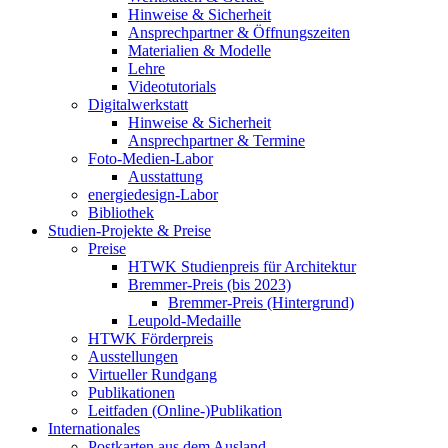
Hinweise & Sicherheit
Ansprechpartner & Öffnungszeiten
Materialien & Modelle
Lehre
Videotutorials
Digitalwerkstatt
Hinweise & Sicherheit
Ansprechpartner & Termine
Foto-Medien-Labor
Ausstattung
energiedesign-Labor
Bibliothek
Studien-Projekte & Preise
Preise
HTWK Studienpreis für Architektur
Bremmer-Preis (bis 2023)
Bremmer-Preis (Hintergrund)
Leupold-Medaille
HTWK Förderpreis
Ausstellungen
Virtueller Rundgang
Publikationen
Leitfaden (Online-)Publikation
Internationales
Postkarten aus dem Ausland