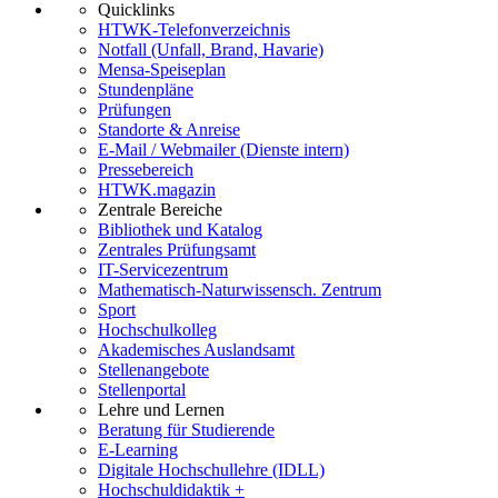
Quicklinks
HTWK-Telefonverzeichnis
Notfall (Unfall, Brand, Havarie)
Mensa-Speiseplan
Stundenpläne
Prüfungen
Standorte & Anreise
E-Mail / Webmailer (Dienste intern)
Pressebereich
HTWK.magazin
Zentrale Bereiche
Bibliothek und Katalog
Zentrales Prüfungsamt
IT-Servicezentrum
Mathematisch-Naturwissensch. Zentrum
Sport
Hochschulkolleg
Akademisches Auslandsamt
Stellenangebote
Stellenportal
Lehre und Lernen
Beratung für Studierende
E-Learning
Digitale Hochschullehre (IDLL)
Hochschuldidaktik +