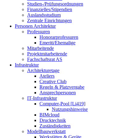
Studien-/Prüfungsordnungen
Finanzielles/Stipendien
Auslandsstudium
Zentrale Einrichtungen
Personen Architektur
Professuren
Honorarprofessuren
Emeriti/Ehemalige
Mitarbeitende
Projektmitarbeitende
Fachschaftsrat AS
Infrastruktur
Architekturetage
Ateliers
Creative Club
Regeln & Platzvergabe
Ansprechpersonen
IT-Infrastruktur
Computer-Pool [Li419]
Nutzungshinweise
BIMcloud
Drucktechnik
Zuständigkeiten
Modellbauwerkstatt
Werkstätten & Geräte