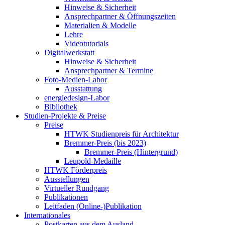
Hinweise & Sicherheit
Ansprechpartner & Öffnungszeiten
Materialien & Modelle
Lehre
Videotutorials
Digitalwerkstatt
Hinweise & Sicherheit
Ansprechpartner & Termine
Foto-Medien-Labor
Ausstattung
energiedesign-Labor
Bibliothek
Studien-Projekte & Preise
Preise
HTWK Studienpreis für Architektur
Bremmer-Preis (bis 2023)
Bremmer-Preis (Hintergrund)
Leupold-Medaille
HTWK Förderpreis
Ausstellungen
Virtueller Rundgang
Publikationen
Leitfaden (Online-)Publikation
Internationales
Postkarten aus dem Ausland