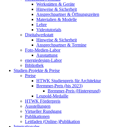
Werkstätten & Geräte
Hinweise & Sicherheit
Ansprechpartner & Öffnungszeiten
Materialien & Modelle
Lehre
Videotutorials
Digitalwerkstatt
Hinweise & Sicherheit
Ansprechpartner & Termine
Foto-Medien-Labor
Ausstattung
energiedesign-Labor
Bibliothek
Studien-Projekte & Preise
Preise
HTWK Studienpreis für Architektur
Bremmer-Preis (bis 2023)
Bremmer-Preis (Hintergrund)
Leupold-Medaille
HTWK Förderpreis
Ausstellungen
Virtueller Rundgang
Publikationen
Leitfaden (Online-)Publikation
Internationales