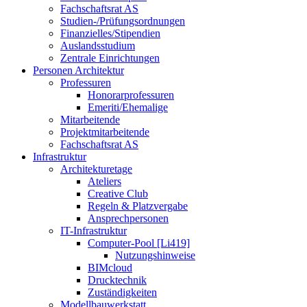
Fachschaftsrat AS
Studien-/Prüfungsordnungen
Finanzielles/Stipendien
Auslandsstudium
Zentrale Einrichtungen
Personen Architektur
Professuren
Honorarprofessuren
Emeriti/Ehemalige
Mitarbeitende
Projektmitarbeitende
Fachschaftsrat AS
Infrastruktur
Architekturetage
Ateliers
Creative Club
Regeln & Platzvergabe
Ansprechpersonen
IT-Infrastruktur
Computer-Pool [Li419]
Nutzungshinweise
BIMcloud
Drucktechnik
Zuständigkeiten
Modellbauwerkstatt