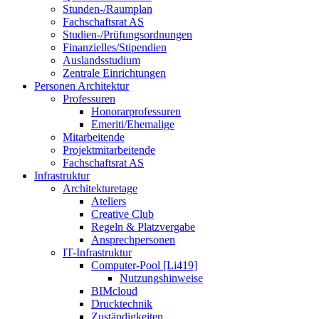
Stunden-/Raumplan
Fachschaftsrat AS
Studien-/Prüfungsordnungen
Finanzielles/Stipendien
Auslandsstudium
Zentrale Einrichtungen
Personen Architektur
Professuren
Honorarprofessuren
Emeriti/Ehemalige
Mitarbeitende
Projektmitarbeitende
Fachschaftsrat AS
Infrastruktur
Architekturetage
Ateliers
Creative Club
Regeln & Platzvergabe
Ansprechpersonen
IT-Infrastruktur
Computer-Pool [Li419]
Nutzungshinweise
BIMcloud
Drucktechnik
Zuständigkeiten