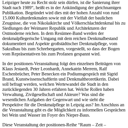
Leipziger heute zu Recht stolz sein dürfen, ist die Sanierung ihrer
Stadt nach 1989“, heißt es in der Ankündigung der gleichnamigen
Publikation. Begründet wird dies mit der hohen Anzahl von rund
15.000 Kulturdenkmalen sowie mit der Vielfalt der baulichen
Zeugnisse, die von Nikolaikirche und Völkerschlachtdenkmal bis zu
Siedlungen der Weimarer Republik und Architekturen der
Ostmoderne reichen. In dem Resümee-Band werden der
denkmalpflegerische Umgang mit dem reichen Denkmalbestand
dokumentiert und Aspekte großstädtischer Denkmalpflege, vom
Sakralbau bis zum Schrebergarten, vorgestellt, so dass der Bogen
vom Repräsentativen bis zum Profanen gespannt wird.
In der positionen-Veranstaltung folgt den einzelnen Beiträgen von
Klaus Jestaedt, Peter Leonhardt, Annekatrin Merrem, Ralf
Eschenbrücher, Peter Benecken ein Podiumsgespräch mit Sigrid
Brand, Kunstwissenschaftlerin und Denkmaltheoretikerin. Dabei
soll befragt werden, welchen Wertewandel die Stadt in den
zurückliegenden 30 Jahren erfahren hat. Welche Rollen haben
Verwaltung, Zivilgesellschaft und Akteure? Was sind die
wesentlichen Aufgaben der Gegenwart und wie sieht die
Perspektive für die Denkmalpflege in Leipzig aus? Im Anschluss an
die Veranstaltung gibt es die Möglichkeit zu informellen Gesprächen
bei Wein und Wasser im Foyer des Nieper-Baus.
Diese Veranstaltung der positionen-Reihe “Raum – Zeit –