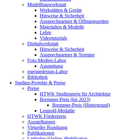
Modellbauwerkstatt
Werkstätten & Geräte
Hinweise & Sicherheit
Ansprechpartner & Öffnungszeiten
Materialien & Modelle
Lehre
Videotutorials
Digitalwerkstatt
Hinweise & Sicherheit
Ansprechpartner & Termine
Foto-Medien-Labor
Ausstattung
energiedesign-Labor
Bibliothek
Studien-Projekte & Preise
Preise
HTWK Studienpreis für Architektur
Bremmer-Preis (bis 2023)
Bremmer-Preis (Hintergrund)
Leupold-Medaille
HTWK Förderpreis
Ausstellungen
Virtueller Rundgang
Publikationen
Leitfaden (Online-)Publikation