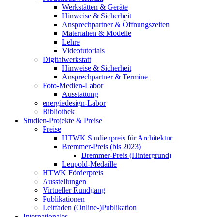
Werkstätten & Geräte
Hinweise & Sicherheit
Ansprechpartner & Öffnungszeiten
Materialien & Modelle
Lehre
Videotutorials
Digitalwerkstatt
Hinweise & Sicherheit
Ansprechpartner & Termine
Foto-Medien-Labor
Ausstattung
energiedesign-Labor
Bibliothek
Studien-Projekte & Preise
Preise
HTWK Studienpreis für Architektur
Bremmer-Preis (bis 2023)
Bremmer-Preis (Hintergrund)
Leupold-Medaille
HTWK Förderpreis
Ausstellungen
Virtueller Rundgang
Publikationen
Leitfaden (Online-)Publikation
Internationales