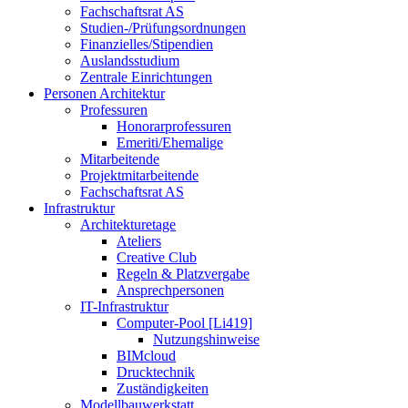
Fachschaftsrat AS
Studien-/Prüfungsordnungen
Finanzielles/Stipendien
Auslandsstudium
Zentrale Einrichtungen
Personen Architektur
Professuren
Honorarprofessuren
Emeriti/Ehemalige
Mitarbeitende
Projektmitarbeitende
Fachschaftsrat AS
Infrastruktur
Architekturetage
Ateliers
Creative Club
Regeln & Platzvergabe
Ansprechpersonen
IT-Infrastruktur
Computer-Pool [Li419]
Nutzungshinweise
BIMcloud
Drucktechnik
Zuständigkeiten
Modellbauwerkstatt