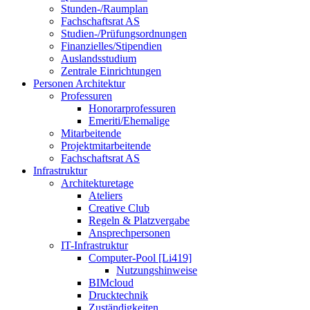
Stunden-/Raumplan
Fachschaftsrat AS
Studien-/Prüfungsordnungen
Finanzielles/Stipendien
Auslandsstudium
Zentrale Einrichtungen
Personen Architektur
Professuren
Honorarprofessuren
Emeriti/Ehemalige
Mitarbeitende
Projektmitarbeitende
Fachschaftsrat AS
Infrastruktur
Architekturetage
Ateliers
Creative Club
Regeln & Platzvergabe
Ansprechpersonen
IT-Infrastruktur
Computer-Pool [Li419]
Nutzungshinweise
BIMcloud
Drucktechnik
Zuständigkeiten