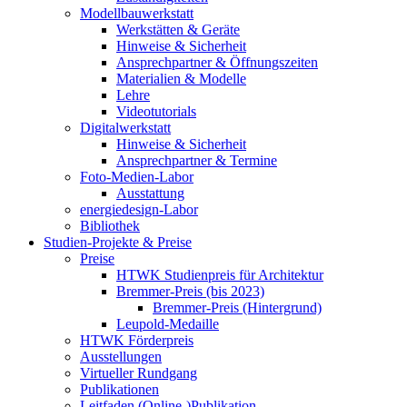
Modellbauwerkstatt
Werkstätten & Geräte
Hinweise & Sicherheit
Ansprechpartner & Öffnungszeiten
Materialien & Modelle
Lehre
Videotutorials
Digitalwerkstatt
Hinweise & Sicherheit
Ansprechpartner & Termine
Foto-Medien-Labor
Ausstattung
energiedesign-Labor
Bibliothek
Studien-Projekte & Preise
Preise
HTWK Studienpreis für Architektur
Bremmer-Preis (bis 2023)
Bremmer-Preis (Hintergrund)
Leupold-Medaille
HTWK Förderpreis
Ausstellungen
Virtueller Rundgang
Publikationen
Leitfaden (Online-)Publikation