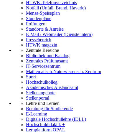
HTWK-Telefonverzeichnis
Notfall (Unfall, Brand, Havarie)
Mensa-Speiseplan
Stundenpläne
Prüfungen
Standorte & Anreise
E-Mail / Webmailer (Dienste intern)
Pressebereich
HTWK.magazin
Zentrale Bereiche
Bibliothek und Katalog
Zentrales Prüfungsamt
IT-Servicezentrum
Mathematisch-Naturwissensch. Zentrum
Sport
Hochschulkolleg
Akademisches Auslandsamt
Stellenangebote
Stellenportal
Lehre und Lernen
Beratung für Studierende
E-Learning
Digitale Hochschullehre (IDLL)
Hochschuldidaktik +
Lernplattform OPAL