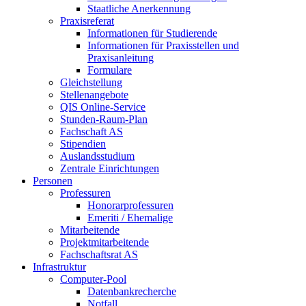
Staatliche Anerkennung
Praxisreferat
Informationen für Studierende
Informationen für Praxisstellen und
Praxisanleitung
Formulare
Gleichstellung
Stellenangebote
QIS Online-Service
Stunden-Raum-Plan
Fachschaft AS
Stipendien
Auslandsstudium
Zentrale Einrichtungen
Personen
Professuren
Honorarprofessuren
Emeriti / Ehemalige
Mitarbeitende
Projektmitarbeitende
Fachschaftsrat AS
Infrastruktur
Computer-Pool
Datenbankrecherche
Notfall