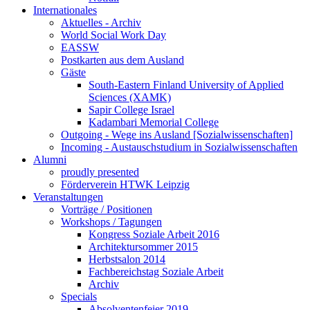
Internationales
Aktuelles - Archiv
World Social Work Day
EASSW
Postkarten aus dem Ausland
Gäste
South-Eastern Finland University of Applied
Sciences (XAMK)
Sapir College Israel
Kadambari Memorial College
Outgoing - Wege ins Ausland [Sozialwissenschaften]
Incoming - Austauschstudium in Sozialwissenschaften
Alumni
proudly presented
Förderverein HTWK Leipzig
Veranstaltungen
Vorträge / Positionen
Workshops / Tagungen
Kongress Soziale Arbeit 2016
Architektursommer 2015
Herbstsalon 2014
Fachbereichstag Soziale Arbeit
Archiv
Specials
Absolventenfeier 2019