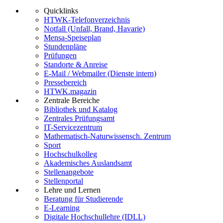
Quicklinks
HTWK-Telefonverzeichnis
Notfall (Unfall, Brand, Havarie)
Mensa-Speiseplan
Stundenpläne
Prüfungen
Standorte & Anreise
E-Mail / Webmailer (Dienste intern)
Pressebereich
HTWK.magazin
Zentrale Bereiche
Bibliothek und Katalog
Zentrales Prüfungsamt
IT-Servicezentrum
Mathematisch-Naturwissensch. Zentrum
Sport
Hochschulkolleg
Akademisches Auslandsamt
Stellenangebote
Stellenportal
Lehre und Lernen
Beratung für Studierende
E-Learning
Digitale Hochschullehre (IDLL)