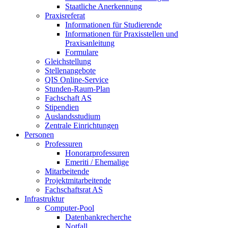
Staatliche Anerkennung
Praxisreferat
Informationen für Studierende
Informationen für Praxisstellen und
Praxisanleitung
Formulare
Gleichstellung
Stellenangebote
QIS Online-Service
Stunden-Raum-Plan
Fachschaft AS
Stipendien
Auslandsstudium
Zentrale Einrichtungen
Personen
Professuren
Honorarprofessuren
Emeriti / Ehemalige
Mitarbeitende
Projektmitarbeitende
Fachschaftsrat AS
Infrastruktur
Computer-Pool
Datenbankrecherche
Notfall