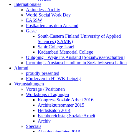
Internationales
Aktuelles - Archiv
World Social Work Day
EASSW
Postkarten aus dem Ausland
Gäste
South-Eastern Finland University of Applied
Sciences (XAMK)
Sapir College Israel
Kadambari Memorial College
Outgoing - Wege ins Ausland [Sozialwissenschaften]
Incoming - Austauschstudium in Sozialwissenschaften
Alumni
proudly presented
Förderverein HTWK Leipzig
Veranstaltungen
Vorträge / Positionen
Workshops / Tagungen
Kongress Soziale Arbeit 2016
Architektursommer 2015
Herbstsalon 2014
Fachbereichstag Soziale Arbeit
Archiv
Specials
Absolventenfeier 2019