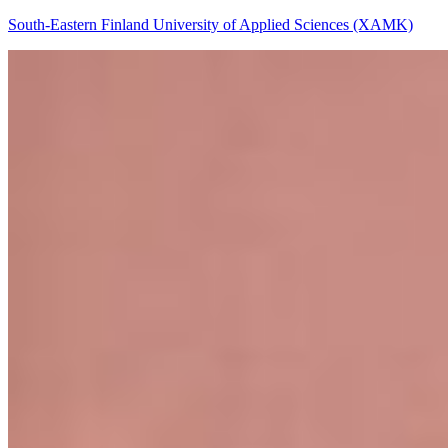
South-Eastern Finland University of Applied Sciences (XAMK)