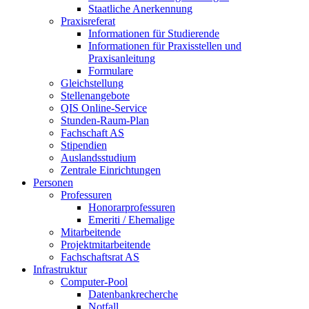
Staatliche Anerkennung
Praxisreferat
Informationen für Studierende
Informationen für Praxisstellen und
Praxisanleitung
Formulare
Gleichstellung
Stellenangebote
QIS Online-Service
Stunden-Raum-Plan
Fachschaft AS
Stipendien
Auslandsstudium
Zentrale Einrichtungen
Personen
Professuren
Honorarprofessuren
Emeriti / Ehemalige
Mitarbeitende
Projektmitarbeitende
Fachschaftsrat AS
Infrastruktur
Computer-Pool
Datenbankrecherche
Notfall