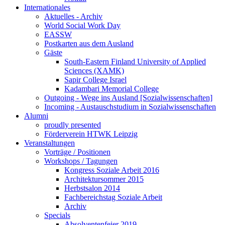
Internationales
Aktuelles - Archiv
World Social Work Day
EASSW
Postkarten aus dem Ausland
Gäste
South-Eastern Finland University of Applied
Sciences (XAMK)
Sapir College Israel
Kadambari Memorial College
Outgoing - Wege ins Ausland [Sozialwissenschaften]
Incoming - Austauschstudium in Sozialwissenschaften
Alumni
proudly presented
Förderverein HTWK Leipzig
Veranstaltungen
Vorträge / Positionen
Workshops / Tagungen
Kongress Soziale Arbeit 2016
Architektursommer 2015
Herbstsalon 2014
Fachbereichstag Soziale Arbeit
Archiv
Specials
Absolventenfeier 2019