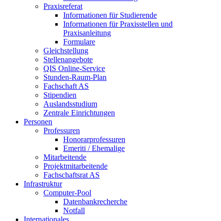
Praxisreferat
Informationen für Studierende
Informationen für Praxisstellen und
Praxisanleitung
Formulare
Gleichstellung
Stellenangebote
QIS Online-Service
Stunden-Raum-Plan
Fachschaft AS
Stipendien
Auslandsstudium
Zentrale Einrichtungen
Personen
Professuren
Honorarprofessuren
Emeriti / Ehemalige
Mitarbeitende
Projektmitarbeitende
Fachschaftsrat AS
Infrastruktur
Computer-Pool
Datenbankrecherche
Notfall
Internationales