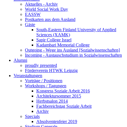
Aktuelles - Archiv
World Social Work Day
EASSW
Postkarten aus dem Ausland
Gäste
South-Eastern Finland University of Applied
Sciences (XAMK)
Sapir College Israel
Kadambari Memorial College
Outgoing - Wege ins Ausland [Sozialwissenschaften]
Incoming - Austauschstudium in Sozialwissenschaften
Alumni
proudly presented
Förderverein HTWK Leipzig
Veranstaltungen
Vorträge / Positionen
Workshops / Tagungen
Kongress Soziale Arbeit 2016
Architektursommer 2015
Herbstsalon 2014
Fachbereichstag Soziale Arbeit
Archiv
Specials
Absolventenfeier 2019
Studium Generale