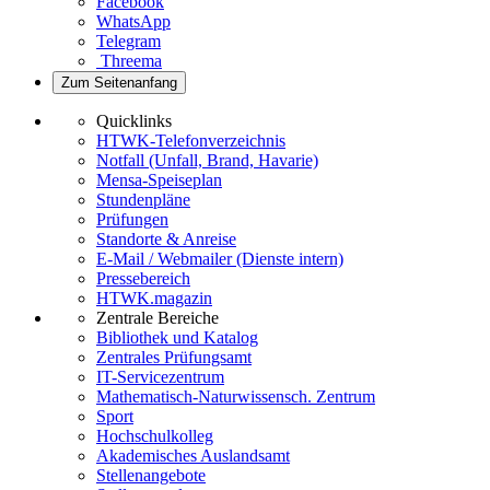
Facebook
WhatsApp
Telegram
Threema
Zum Seitenanfang
Quicklinks
HTWK-Telefonverzeichnis
Notfall (Unfall, Brand, Havarie)
Mensa-Speiseplan
Stundenpläne
Prüfungen
Standorte & Anreise
E-Mail / Webmailer (Dienste intern)
Pressebereich
HTWK.magazin
Zentrale Bereiche
Bibliothek und Katalog
Zentrales Prüfungsamt
IT-Servicezentrum
Mathematisch-Naturwissensch. Zentrum
Sport
Hochschulkolleg
Akademisches Auslandsamt
Stellenangebote