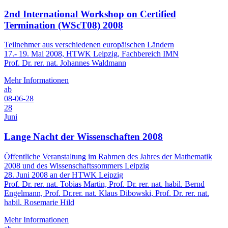
2nd International Workshop on Certified
Termination (WScT08) 2008
Teilnehmer aus verschiedenen europäischen Ländern
17.- 19. Mai 2008, HTWK Leipzig, Fachbereich IMN
Prof. Dr. rer. nat. Johannes Waldmann
Mehr Informationen
ab
08-06-28
28
Juni
Lange Nacht der Wissenschaften 2008
Öffentliche Veranstaltung im Rahmen des Jahres der Mathematik
2008 und des Wissenschaftssommers Leipzig
28. Juni 2008 an der HTWK Leipzig
Prof. Dr. rer. nat. Tobias Martin, Prof. Dr. rer. nat. habil. Bernd
Engelmann, Prof. Dr.rer. nat. Klaus Dibowski, Prof. Dr. rer. nat.
habil. Rosemarie Hild
Mehr Informationen