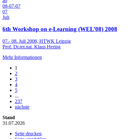
ab
08-07-07
07
Juli
6th Workshop on e-Learning (WEL’08) 2008
07.- 08. Juli 2008, HTWK Leipzig
Prof. Dr.rer.nat. Klaus Hering
Mehr Informationen
1
2
3
4
5
...
237
nächste
Stand
31.07.2026
Seite drucken