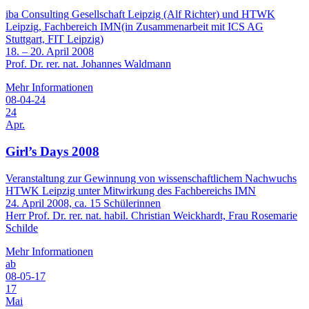
iba Consulting Gesellschaft Leipzig (Alf Richter) und HTWK
Leipzig, Fachbereich IMN(in Zusammenarbeit mit ICS AG
Stuttgart, FIT Leipzig)
18. – 20. April 2008
Prof. Dr. rer. nat. Johannes Waldmann
Mehr Informationen
08-04-24
24
Apr.
Girl’s Days 2008
Veranstaltung zur Gewinnung von wissenschaftlichem Nachwuchs
HTWK Leipzig unter Mitwirkung des Fachbereichs IMN
24. April 2008, ca. 15 Schülerinnen
Herr Prof. Dr. rer. nat. habil. Christian Weickhardt, Frau Rosemarie
Schilde
Mehr Informationen
ab
08-05-17
17
Mai