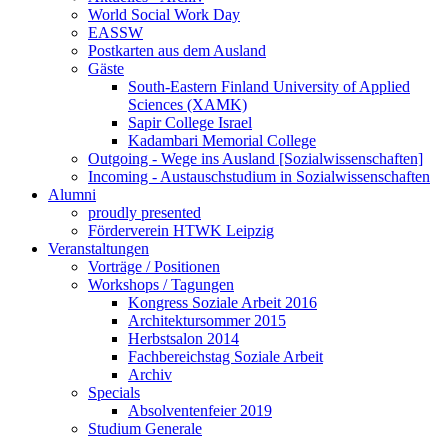
World Social Work Day
EASSW
Postkarten aus dem Ausland
Gäste
South-Eastern Finland University of Applied
Sciences (XAMK)
Sapir College Israel
Kadambari Memorial College
Outgoing - Wege ins Ausland [Sozialwissenschaften]
Incoming - Austauschstudium in Sozialwissenschaften
Alumni
proudly presented
Förderverein HTWK Leipzig
Veranstaltungen
Vorträge / Positionen
Workshops / Tagungen
Kongress Soziale Arbeit 2016
Architektursommer 2015
Herbstsalon 2014
Fachbereichstag Soziale Arbeit
Archiv
Specials
Absolventenfeier 2019
Studium Generale