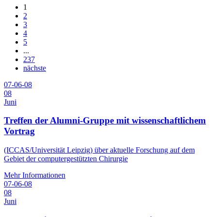
1
2
3
4
5
...
237
nächste
07-06-08
08
Juni
Treffen der Alumni-Gruppe mit wissenschaftlichem
Vortrag
(ICCAS/Universität Leipzig) über aktuelle Forschung auf dem
Gebiet der computergestützten Chirurgie
Mehr Informationen
07-06-08
08
Juni