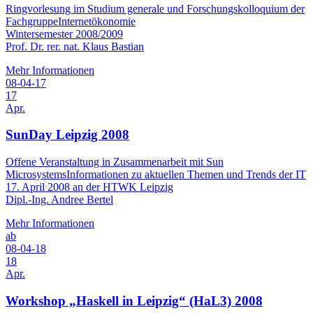
Ringvorlesung im Studium generale und Forschungskolloquium der
FachgruppeInternetökonomie
Wintersemester 2008/2009
Prof. Dr. rer. nat. Klaus Bastian
Mehr Informationen
08-04-17
17
Apr.
SunDay Leipzig 2008
Offene Veranstaltung in Zusammenarbeit mit Sun
MicrosystemsInformationen zu aktuellen Themen und Trends der IT
17. April 2008 an der HTWK Leipzig
Dipl.-Ing. Andree Bertel
Mehr Informationen
ab
08-04-18
18
Apr.
Workshop „Haskell in Leipzig“ (HaL3) 2008