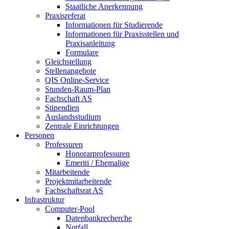
Staatliche Anerkennung
Praxisreferat
Informationen für Studierende
Informationen für Praxisstellen und
Praxisanleitung
Formulare
Gleichstellung
Stellenangebote
QIS Online-Service
Stunden-Raum-Plan
Fachschaft AS
Stipendien
Auslandsstudium
Zentrale Einrichtungen
Personen
Professuren
Honorarprofessuren
Emeriti / Ehemalige
Mitarbeitende
Projektmitarbeitende
Fachschaftsrat AS
Infrastruktur
Computer-Pool
Datenbankrecherche
Notfall