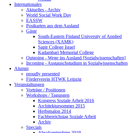
Internationales
Aktuelles - Archiv
World Social Work Day
EASSW
Postkarten aus dem Ausland
Gäste
South-Eastern Finland University of Applied
Sciences (XAMK)
Sapir College Israel
Kadambari Memorial College
Outgoing - Wege ins Ausland [Sozialwissenschaften]
Incoming - Austauschstudium in Sozialwissenschaften
Alumni
proudly presented
Förderverein HTWK Leipzig
Veranstaltungen
Vorträge / Positionen
Workshops / Tagungen
Kongress Soziale Arbeit 2016
Architektursommer 2015
Herbstsalon 2014
Fachbereichstag Soziale Arbeit
Archiv
Specials
Absolventenfeier 2019