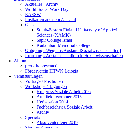
Aktuelles - Archiv
World Social Work Day
EASSW
Postkarten aus dem Ausland
Gäste
South-Eastern Finland University of Applied
Sciences (XAMK)
Sapir College Israel
Kadambari Memorial College
Outgoing - Wege ins Ausland [Sozialwissenschaften]
Incoming - Austauschstudium in Sozialwissenschaften
Alumni
proudly presented
Förderverein HTWK Leipzig
Veranstaltungen
Vorträge / Positionen
Workshops / Tagungen
Kongress Soziale Arbeit 2016
Architektursommer 2015
Herbstsalon 2014
Fachbereichstag Soziale Arbeit
Archiv
Specials
Absolventenfeier 2019
Studium Generale