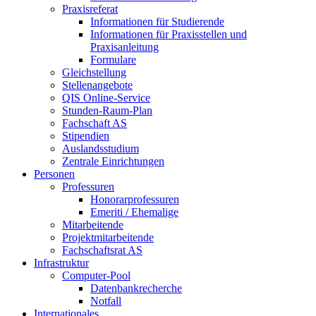
Praxisreferat
Informationen für Studierende
Informationen für Praxisstellen und
Praxisanleitung
Formulare
Gleichstellung
Stellenangebote
QIS Online-Service
Stunden-Raum-Plan
Fachschaft AS
Stipendien
Auslandsstudium
Zentrale Einrichtungen
Personen
Professuren
Honorarprofessuren
Emeriti / Ehemalige
Mitarbeitende
Projektmitarbeitende
Fachschaftsrat AS
Infrastruktur
Computer-Pool
Datenbankrecherche
Notfall
Internationales