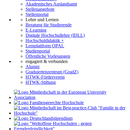
Akademisches Auslandsamt
Stellenangebote
Stellenportal
Lehre und Lernen
Beratung für Studierende
E-Learning
Digitale Hochschullehre (IDLL)
Hochschuldidaktik +
Lernplattform OPAL
Studienportal
Öffentliche Vorlesungen
engagiert & verbunden
Alumni
Graduiertenzentrum (GradZ)
HTWK-Förderverein
HTWK-Stiftung