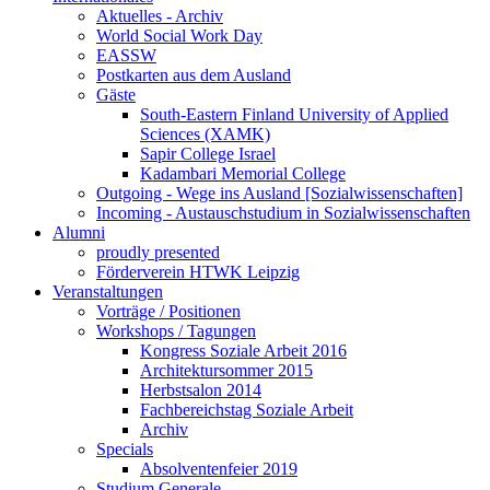
Aktuelles - Archiv
World Social Work Day
EASSW
Postkarten aus dem Ausland
Gäste
South-Eastern Finland University of Applied
Sciences (XAMK)
Sapir College Israel
Kadambari Memorial College
Outgoing - Wege ins Ausland [Sozialwissenschaften]
Incoming - Austauschstudium in Sozialwissenschaften
Alumni
proudly presented
Förderverein HTWK Leipzig
Veranstaltungen
Vorträge / Positionen
Workshops / Tagungen
Kongress Soziale Arbeit 2016
Architektursommer 2015
Herbstsalon 2014
Fachbereichstag Soziale Arbeit
Archiv
Specials
Absolventenfeier 2019
Studium Generale