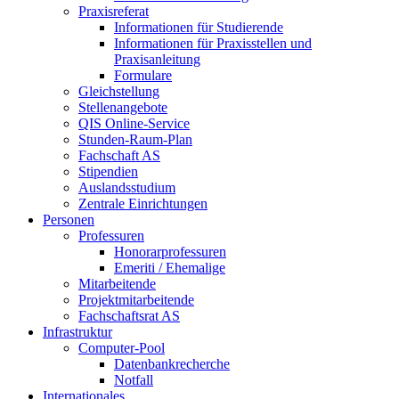
Praxisreferat
Informationen für Studierende
Informationen für Praxisstellen und
Praxisanleitung
Formulare
Gleichstellung
Stellenangebote
QIS Online-Service
Stunden-Raum-Plan
Fachschaft AS
Stipendien
Auslandsstudium
Zentrale Einrichtungen
Personen
Professuren
Honorarprofessuren
Emeriti / Ehemalige
Mitarbeitende
Projektmitarbeitende
Fachschaftsrat AS
Infrastruktur
Computer-Pool
Datenbankrecherche
Notfall
Internationales