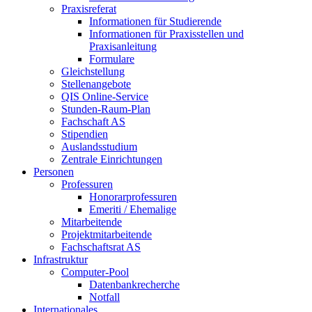
Praxisreferat
Informationen für Studierende
Informationen für Praxisstellen und
Praxisanleitung
Formulare
Gleichstellung
Stellenangebote
QIS Online-Service
Stunden-Raum-Plan
Fachschaft AS
Stipendien
Auslandsstudium
Zentrale Einrichtungen
Personen
Professuren
Honorarprofessuren
Emeriti / Ehemalige
Mitarbeitende
Projektmitarbeitende
Fachschaftsrat AS
Infrastruktur
Computer-Pool
Datenbankrecherche
Notfall
Internationales