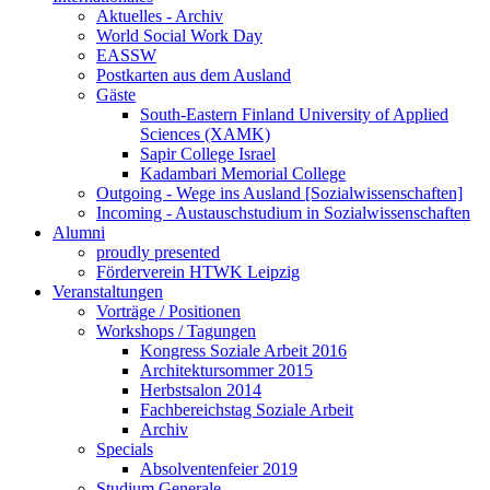
Aktuelles - Archiv
World Social Work Day
EASSW
Postkarten aus dem Ausland
Gäste
South-Eastern Finland University of Applied
Sciences (XAMK)
Sapir College Israel
Kadambari Memorial College
Outgoing - Wege ins Ausland [Sozialwissenschaften]
Incoming - Austauschstudium in Sozialwissenschaften
Alumni
proudly presented
Förderverein HTWK Leipzig
Veranstaltungen
Vorträge / Positionen
Workshops / Tagungen
Kongress Soziale Arbeit 2016
Architektursommer 2015
Herbstsalon 2014
Fachbereichstag Soziale Arbeit
Archiv
Specials
Absolventenfeier 2019
Studium Generale