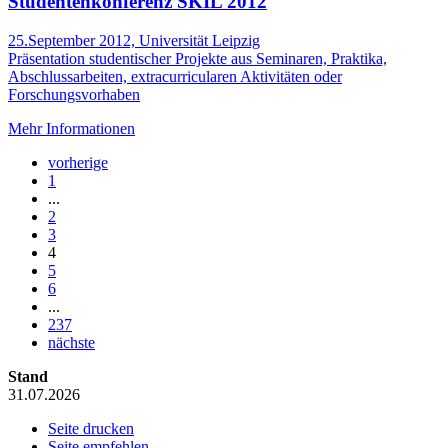
Studentenkonferenz SKIL 2012
25.September 2012, Universität Leipzig
Präsentation studentischer Projekte aus Seminaren, Praktika,
Abschlussarbeiten, extracurricularen Aktivitäten oder
Forschungsvorhaben
Mehr Informationen
vorherige
1
...
2
3
4
5
6
...
237
nächste
Stand
31.07.2026
Seite drucken
Seite empfehlen