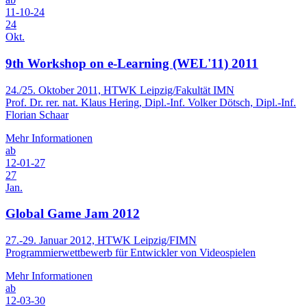
11-10-24
24
Okt.
9th Workshop on e-Learning (WEL'11) 2011
24./25. Oktober 2011, HTWK Leipzig/Fakultät IMN
Prof. Dr. rer. nat. Klaus Hering, Dipl.-Inf. Volker Dötsch, Dipl.-Inf.
Florian Schaar
Mehr Informationen
ab
12-01-27
27
Jan.
Global Game Jam 2012
27.-29. Januar 2012, HTWK Leipzig/FIMN
Programmierwettbewerb für Entwickler von Videospielen
Mehr Informationen
ab
12-03-30