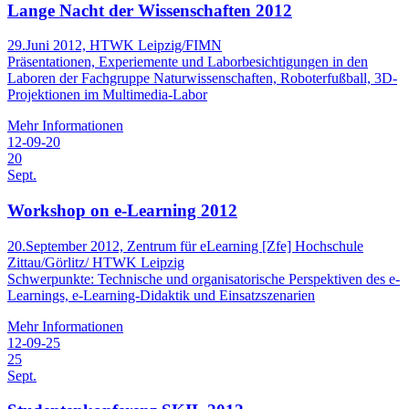
Lange Nacht der Wissenschaften 2012
29.Juni 2012, HTWK Leipzig/FIMN
Präsentationen, Experiemente und Laborbesichtigungen in den
Laboren der Fachgruppe Naturwissenschaften, Roboterfußball, 3D-
Projektionen im Multimedia-Labor
Mehr Informationen
12-09-20
20
Sept.
Workshop on e-Learning 2012
20.September 2012, Zentrum für eLearning [Zfe] Hochschule
Zittau/Görlitz/ HTWK Leipzig
Schwerpunkte: Technische und organisatorische Perspektiven des e-
Learnings, e-Learning-Didaktik und Einsatzszenarien
Mehr Informationen
12-09-25
25
Sept.