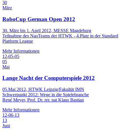
30
März
RoboCup German Open 2012
30. März bis 1. April 2012, MESSE Magdeburg
Teilnahme des NaoTeams der HTWK - 4.Platz in der Standard
Platform League
Mehr Informationen
12-05-05
05
Mai
Lange Nacht der Computerspiele 2012
05.Mai 2012, HTWK Leipzig/Fakultät IMN
Schwerpunkt 2012: Wege in die Spielebranche
René Meyer, Prof. Dr. rer. nat Klaus Bastian
Mehr Informationen
12-06-13
13
Juni