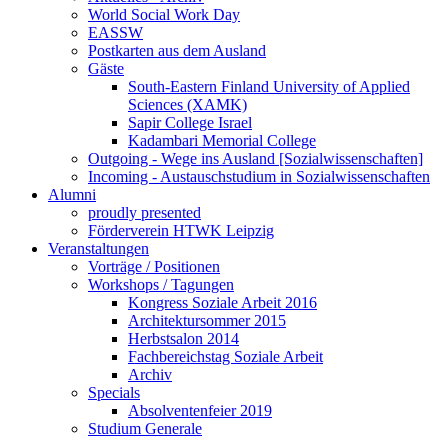
World Social Work Day
EASSW
Postkarten aus dem Ausland
Gäste
South-Eastern Finland University of Applied
Sciences (XAMK)
Sapir College Israel
Kadambari Memorial College
Outgoing - Wege ins Ausland [Sozialwissenschaften]
Incoming - Austauschstudium in Sozialwissenschaften
Alumni
proudly presented
Förderverein HTWK Leipzig
Veranstaltungen
Vorträge / Positionen
Workshops / Tagungen
Kongress Soziale Arbeit 2016
Architektursommer 2015
Herbstsalon 2014
Fachbereichstag Soziale Arbeit
Archiv
Specials
Absolventenfeier 2019
Studium Generale