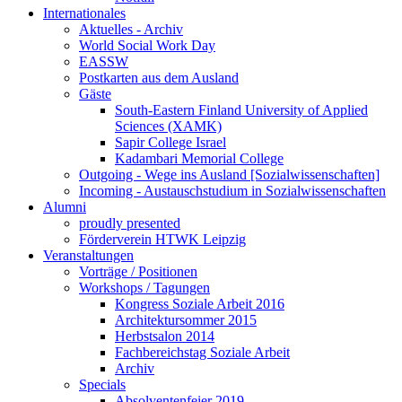
Internationales
Aktuelles - Archiv
World Social Work Day
EASSW
Postkarten aus dem Ausland
Gäste
South-Eastern Finland University of Applied
Sciences (XAMK)
Sapir College Israel
Kadambari Memorial College
Outgoing - Wege ins Ausland [Sozialwissenschaften]
Incoming - Austauschstudium in Sozialwissenschaften
Alumni
proudly presented
Förderverein HTWK Leipzig
Veranstaltungen
Vorträge / Positionen
Workshops / Tagungen
Kongress Soziale Arbeit 2016
Architektursommer 2015
Herbstsalon 2014
Fachbereichstag Soziale Arbeit
Archiv
Specials
Absolventenfeier 2019