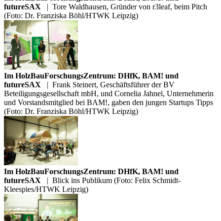
futureSAX
|
Tore Waldhausen, Gründer von r3leaf, beim Pitch
(Foto: Dr. Franziska Böhl/HTWK Leipzig)
Im HolzBauForschungsZentrum: DHfK, BAM! und
futureSAX
|
Frank Steinert, Geschäftsführer der BV
Beteiligungsgesellschaft mbH, und Cornelia Jahnel, Unternehmerin
und Vorstandsmitglied bei BAM!, gaben den jungen Startups Tipps
(Foto: Dr. Franziska Böhl/HTWK Leipzig)
Im HolzBauForschungsZentrum: DHfK, BAM! und
futureSAX
|
Blick ins Publikum (Foto: Felix Schmidt-
Kleespies/HTWK Leipzig)