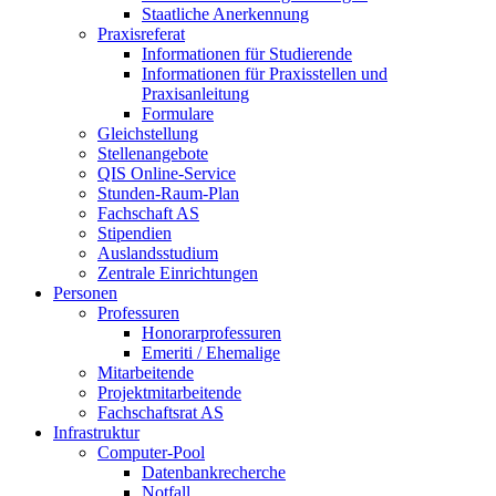
Staatliche Anerkennung
Praxisreferat
Informationen für Studierende
Informationen für Praxisstellen und
Praxisanleitung
Formulare
Gleichstellung
Stellenangebote
QIS Online-Service
Stunden-Raum-Plan
Fachschaft AS
Stipendien
Auslandsstudium
Zentrale Einrichtungen
Personen
Professuren
Honorarprofessuren
Emeriti / Ehemalige
Mitarbeitende
Projektmitarbeitende
Fachschaftsrat AS
Infrastruktur
Computer-Pool
Datenbankrecherche
Notfall