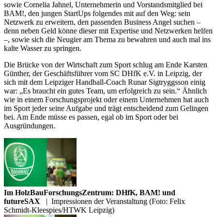
sowie Cornelia Jahnel, Unternehmerin und Vorstandsmitglied bei
BAM!, den jungen StartUps folgendes mit auf den Weg: sein
Netzwerk zu erweitern, den passenden Business Angel suchen –
denn neben Geld könne dieser mit Expertise und Netzwerken helfen
–, sowie sich die Neugier am Thema zu bewahren und auch mal ins
kalte Wasser zu springen.
Die Brücke von der Wirtschaft zum Sport schlug am Ende Karsten
Günther, der Geschäftsführer vom SC DHfK e.V. in Leipzig, der
sich mit dem Leipziger Handball-Coach Runar Sigtryggsson einig
war: „Es braucht ein gutes Team, um erfolgreich zu sein.“ Ähnlich
wie in einem Forschungsprojekt oder einem Unternehmen hat auch
im Sport jeder seine Aufgabe und trägt entscheidend zum Gelingen
bei. Am Ende müsse es passen, egal ob im Sport oder bei
Ausgründungen.
Im HolzBauForschungsZentrum: DHfK, BAM! und
futureSAX
|
Impressionen der Veranstaltung (Foto: Felix
Schmidt-Kleespies/HTWK Leipzig)