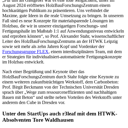
„Für uns als Gastgeber war es eine tolle Möglichkeit, unser im
August 2024 eröffnetes HolzBauForschungsZentrum einem
hochkarätigen Publikum zu präsentieren. Uns verbindet die
Maxime, gute Ideen in die reale Umsetzung zu bringen. In unserem
Fall sind es neue Konzepte für materialsparende Lösungen im
Holzbau, die wir in unserer einzigartigen Forschungs- und
Fertigungshalle im Maßstab 1:1 auf Anwendungsniveau entwickeln
und erproben können“, so Prof. Alexander Stahr, wissenschaftlicher
Leiter des HolzBauForschungsZentrums an der HTWK Leipzig
sowie seit mehr als zehn Jahren Kopf und Vordenker der
Forschungsgruppe FLEX
, einem interdisziplinären Team, mit dem
er Strategien für individualisiert-automatisierte Fertigungskonzepte
im Holzbau entwickelt.
Nach einer Begrüßung und Keynote über das
HolzBauForschungsZentrum durch Stahr folgte eine Keynote zu
einem weiteren zukunftsträchtigen Werkstoff, dem Carbonbeton:
Prof. Birgit Beckmann von der Technischen Universität Dresden
sprach über „Wege zum ressourceneffizienten und nachhaltigen
Bauen mit Beton“ und stellte neben Vorteilen des Werkstoffs unter
anderem den Cube in Dresden vor.
Unter den StartUps auch r3leaf mit dem HTWK-
Absolventen Tore Waldhausen