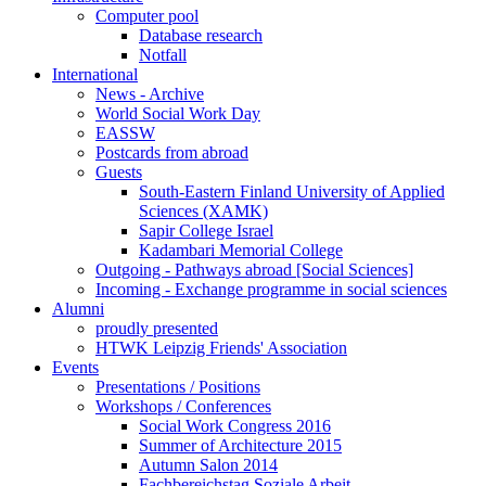
Computer pool
Database research
Notfall
International
News - Archive
World Social Work Day
EASSW
Postcards from abroad
Guests
South-Eastern Finland University of Applied
Sciences (XAMK)
Sapir College Israel
Kadambari Memorial College
Outgoing - Pathways abroad [Social Sciences]
Incoming - Exchange programme in social sciences
Alumni
proudly presented
HTWK Leipzig Friends' Association
Events
Presentations / Positions
Workshops / Conferences
Social Work Congress 2016
Summer of Architecture 2015
Autumn Salon 2014
Fachbereichstag Soziale Arbeit