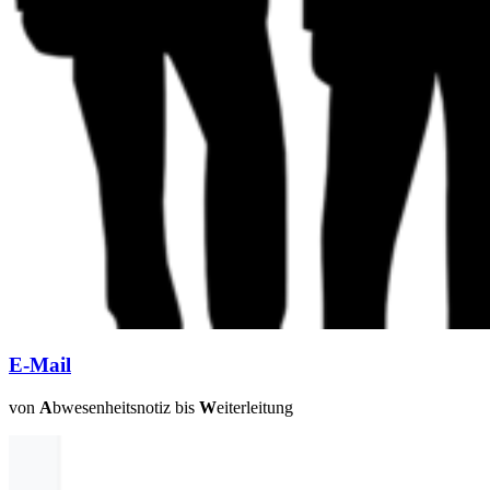
E-Mail
von
A
bwesenheitsnotiz bis
W
eiterleitung