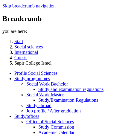
Skip breadcrumb navigation
Breadcrumb
you are here:
Start
Social sciences
International
Guests
Sapir College Israel
Profile Social Sciences
Study programmes
Social Work Bachelor
Study and examination regulations
Social Work Master
Study/Examination Regulations
Study abroad
Job profile / After graduation
Study/offices
Office of Social Sciences
Study Commission
Academic calendar