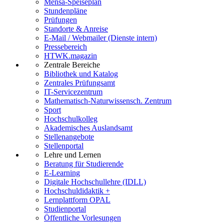
Mensa-Speiseplan
Stundenpläne
Prüfungen
Standorte & Anreise
E-Mail / Webmailer (Dienste intern)
Pressebereich
HTWK.magazin
Zentrale Bereiche
Bibliothek und Katalog
Zentrales Prüfungsamt
IT-Servicezentrum
Mathematisch-Naturwissensch. Zentrum
Sport
Hochschulkolleg
Akademisches Auslandsamt
Stellenangebote
Stellenportal
Lehre und Lernen
Beratung für Studierende
E-Learning
Digitale Hochschullehre (IDLL)
Hochschuldidaktik +
Lernplattform OPAL
Studienportal
Öffentliche Vorlesungen