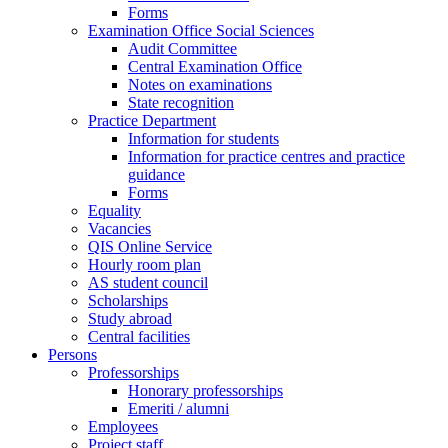
Forms
Examination Office Social Sciences
Audit Committee
Central Examination Office
Notes on examinations
State recognition
Practice Department
Information for students
Information for practice centres and practice
guidance
Forms
Equality
Vacancies
QIS Online Service
Hourly room plan
AS student council
Scholarships
Study abroad
Central facilities
Persons
Professorships
Honorary professorships
Emeriti / alumni
Employees
Project staff