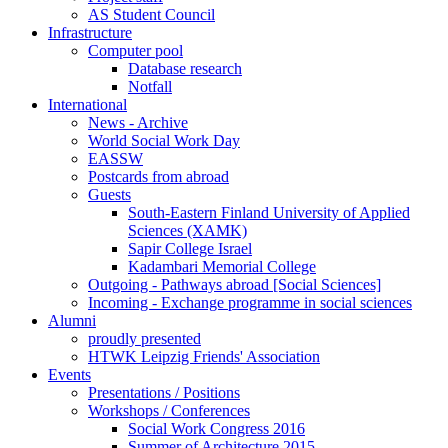
AS Student Council
Infrastructure
Computer pool
Database research
Notfall
International
News - Archive
World Social Work Day
EASSW
Postcards from abroad
Guests
South-Eastern Finland University of Applied
Sciences (XAMK)
Sapir College Israel
Kadambari Memorial College
Outgoing - Pathways abroad [Social Sciences]
Incoming - Exchange programme in social sciences
Alumni
proudly presented
HTWK Leipzig Friends' Association
Events
Presentations / Positions
Workshops / Conferences
Social Work Congress 2016
Summer of Architecture 2015