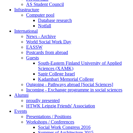
AS Student Council
Infrastructure
Computer pool
Database research
Notfall
International
News - Archive
World Social Work Day
EASSW
Postcards from abroad
Guests
South-Eastern Finland University of Applied
Sciences (XAMK)
Sapir College Israel
Kadambari Memorial College
Outgoing - Pathways abroad [Social Sciences]
Incoming - Exchange programme in social sciences
Alumni
proudly presented
HTWK Leipzig Friends' Association
Events
Presentations / Positions
Workshops / Conferences
Social Work Congress 2016
Summer of Architecture 2015