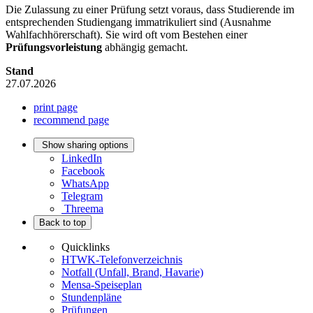
Die Zulassung zu einer Prüfung setzt voraus, dass Studierende im
entsprechenden Studiengang immatrikuliert sind (Ausnahme
Wahlfachhörerschaft). Sie wird oft vom Bestehen einer
Prüfungsvorleistung
abhängig gemacht.
Stand
27.07.2026
print page
recommend page
Show sharing options
LinkedIn
Facebook
WhatsApp
Telegram
Threema
Back to top
Quicklinks
HTWK-Telefonverzeichnis
Notfall (Unfall, Brand, Havarie)
Mensa-Speiseplan
Stundenpläne
Prüfungen