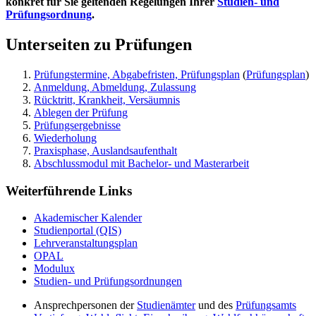
konkret für Sie geltenden Regelungen Ihrer
Studien- und
Prüfungsordnung
.
Unterseiten zu Prüfungen
Prüfungstermine, Abgabefristen, Prüfungsplan
(
Prüfungsplan
)
Anmeldung, Abmeldung, Zulassung
Rücktritt, Krankheit, Versäumnis
Ablegen der Prüfung
Prüfungsergebnisse
Wiederholung
Praxisphase, Auslandsaufenthalt
Abschlussmodul mit Bachelor- und Masterarbeit
Weiterführende Links
Akademischer Kalender
Studienportal (QIS)
Lehrveranstaltungsplan
OPAL
Modulux
Studien- und Prüfungsordnungen
Ansprechpersonen der
Studienämter
und des
Prüfungsamts