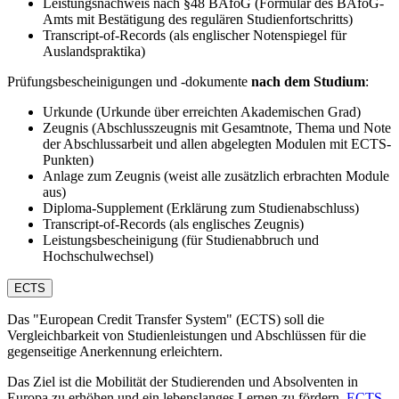
Leistungsnachweis nach §48 BAföG (Formular des BAföG-
Amts mit Bestätigung des regulären Studienfortschritts)
Transcript-of-Records (als englischer Notenspiegel für
Auslandspraktika)
Prüfungsbescheinigungen und -dokumente
nach dem Studium
:
Urkunde (Urkunde über erreichten Akademischen Grad)
Zeugnis (Abschlusszeugnis mit Gesamtnote, Thema und Note
der Abschlussarbeit und allen abgelegten Modulen mit ECTS-
Punkten)
Anlage zum Zeugnis (weist alle zusätzlich erbrachten Module
aus)
Diploma-Supplement (Erklärung zum Studienabschluss)
Transcript-of-Records (als englisches Zeugnis)
Leistungsbescheinigung (für Studienabbruch und
Hochschulwechsel)
ECTS
Das "European Credit Transfer System" (ECTS) soll die
Vergleichbarkeit von Studienleistungen und Abschlüssen für die
gegenseitige Anerkennung erleichtern.
Das Ziel ist die Mobilität der Studierenden und Absolventen in
Europa zu erhöhen und ein lebenslanges Lernen zu fördern.
ECTS-