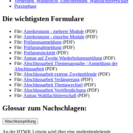
Vertiefung, Wahlpflicht, Einschreibung, Wahlfachhörerschaft
Praxisphase
Die wichtigsten Formulare
File:
Anerkennung - mehrere Module
(PDF)
File:
Anerkennung - einzelne Module
(PDF)
File:
Prüfungsanmeldung
(PDF)
File:
Prüfungsabmeldung
(PDF)
File:
Prüfungsrücktritt
(PDF)
File:
Antrag auf Zweite Wiederholungsprüfung
(PDF)
File:
Abschlussarbeit Themenausgabe / Anmeldung der
Abschlussarbeit
(PDF)
File:
Abschlussarbeit externe Zweitprüfende
(PDF)
File:
Abschlussarbeit Verlängerung
(PDF)
File:
Abschlussarbeit Themawechsel
(PDF)
File:
Abschlussarbeit Veröffentlichung
(PDF)
File:
Antrag Wahlfachhörerschaft
(PDF)
Glossar zum Nachschlagen:
Abschlussprüfung
An der HTWK Leipzig wird über eine studienbegleitende