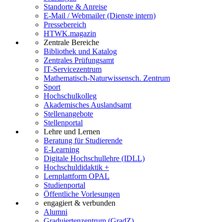
Standorte & Anreise
E-Mail / Webmailer (Dienste intern)
Pressebereich
HTWK.magazin
Zentrale Bereiche
Bibliothek und Katalog
Zentrales Prüfungsamt
IT-Servicezentrum
Mathematisch-Naturwissensch. Zentrum
Sport
Hochschulkolleg
Akademisches Auslandsamt
Stellenangebote
Stellenportal
Lehre und Lernen
Beratung für Studierende
E-Learning
Digitale Hochschullehre (IDLL)
Hochschuldidaktik +
Lernplattform OPAL
Studienportal
Öffentliche Vorlesungen
engagiert & verbunden
Alumni
Graduiertenzentrum (GradZ)