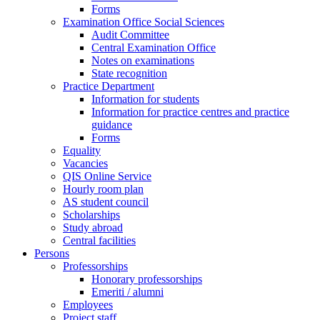
Forms
Examination Office Social Sciences
Audit Committee
Central Examination Office
Notes on examinations
State recognition
Practice Department
Information for students
Information for practice centres and practice
guidance
Forms
Equality
Vacancies
QIS Online Service
Hourly room plan
AS student council
Scholarships
Study abroad
Central facilities
Persons
Professorships
Honorary professorships
Emeriti / alumni
Employees
Project staff