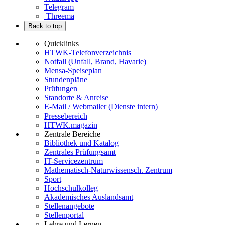
Telegram
Threema
Back to top
Quicklinks
HTWK-Telefonverzeichnis
Notfall (Unfall, Brand, Havarie)
Mensa-Speiseplan
Stundenpläne
Prüfungen
Standorte & Anreise
E-Mail / Webmailer (Dienste intern)
Pressebereich
HTWK.magazin
Zentrale Bereiche
Bibliothek und Katalog
Zentrales Prüfungsamt
IT-Servicezentrum
Mathematisch-Naturwissensch. Zentrum
Sport
Hochschulkolleg
Akademisches Auslandsamt
Stellenangebote
Stellenportal
Lehre und Lernen