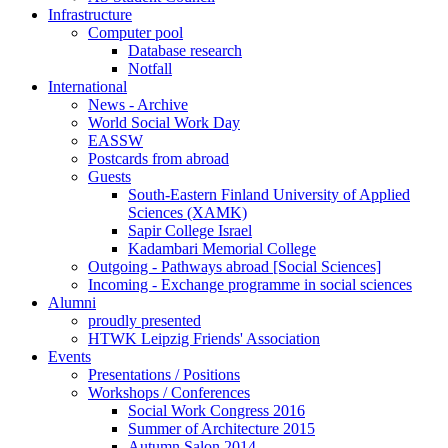
Infrastructure
Computer pool
Database research
Notfall
International
News - Archive
World Social Work Day
EASSW
Postcards from abroad
Guests
South-Eastern Finland University of Applied
Sciences (XAMK)
Sapir College Israel
Kadambari Memorial College
Outgoing - Pathways abroad [Social Sciences]
Incoming - Exchange programme in social sciences
Alumni
proudly presented
HTWK Leipzig Friends' Association
Events
Presentations / Positions
Workshops / Conferences
Social Work Congress 2016
Summer of Architecture 2015
Autumn Salon 2014