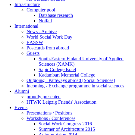
Infrastructure
Computer pool
Database research
Notfall
International
News - Archive
World Social Work Day
EASSW
Postcards from abroad
Guests
South-Eastern Finland University of Applied
Sciences (XAMK)
Sapir College Israel
Kadambari Memorial College
Outgoing - Pathways abroad [Social Sciences]
Incoming - Exchange programme in social sciences
Alumni
proudly presented
HTWK Leipzig Friends' Association
Events
Presentations / Positions
Workshops / Conferences
Social Work Congress 2016
Summer of Architecture 2015
Autumn Salon 2014