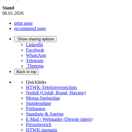
Stand
06.01.2026
print page
recommend page
Show sharing options
LinkedIn
Facebook
WhatsApp
Telegram
Threema
Back to top
Quicklinks
HTWK-Telefonverzeichnis
Notfall (Unfall, Brand, Havarie)
Mensa-Speiseplan
Stundenpläne
Prüfungen
Standorte & Anreise
E-Mail / Webmailer (Dienste intern)
Pressebereich
HTWK.magazin