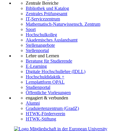
Zentrale Bereiche
Bibliothek und Katalog
Zentrales Prüfungsamt
IT-Servicezentrum
Mathematisch-Naturwissensch. Zentrum
Sport
Hochschulkolleg
Akademisches Auslandsamt
Stellenangebote
Stellenportal
Lehre und Lernen
Beratung für Studierende
E-Learning
Digitale Hochschullehre (IDLL)
Hochschuldidaktik +
Lernplattform OPAL
Studienportal
Öffentliche Vorlesungen
engagiert & verbunden
Alumni
Graduiertenzentrum (GradZ)
HTWK-Förderverein
HTWK-Stiftung